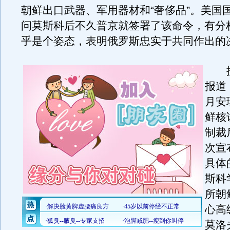
朝鲜出口武器、军用器材和“奢侈品”。美国
问莫斯科后不久普京就签署了该命令，有分
乎是个姿态，表明俄罗斯忠实于共同作出的
据
报道，
月安
鲜核
制裁
次宣
具体
斯科
所朝
心高
莫洛