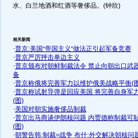
水、白兰地酒和红酒等奢侈品。(钟欣)
相关新闻
·
普京:美国“帝国主义”做法正引起军备竞赛
·
普京严厉抨击单边主义
·
普京颁布对朝鲜制裁法令 禁止向朝出口武
备
·
普京称俄将完善军力以维护俄美战略平衡(图
·
普京称试射导弹是回应美国 将完善自身军
(图)
·
美国对朝实施奢侈品制裁
·
普京出马商谈伊朗核问题 内贾德称制裁可
(图)
·
朝警告韩:制裁=战争 布什:外交解决朝核问