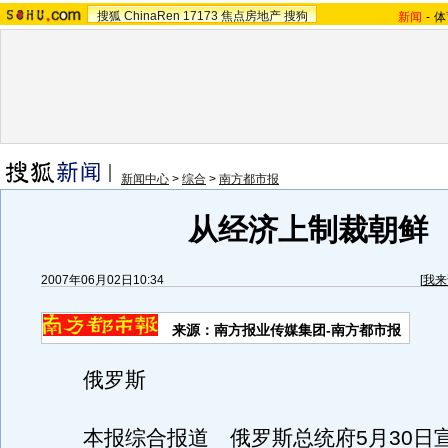
搜狐
ChinaRen
17173
焦点房地产
搜狗
新闻
-
体
新闻中心
>
综合
>
南方都市报
从经济上制裁朝鲜
2007年06月02日10:34
[
我来
来源：南方报业传媒集团-南方都市报
俄罗斯
本报综合报道 俄罗斯总统府5月30日