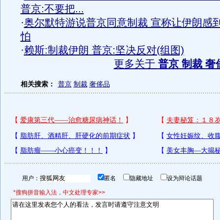
普京:不要把...
·
奥尔默特游说普京同意制裁 宣称让伊朗感
怕
·
赖斯:制裁伊朗 普京:坚决反对(组图)
更多关于
普京 制裁 奢
相关搜索：
普京
制裁
奢侈品
用户：
匿名
隐藏地址
设为辩论话题
*搜狗拼音输入法，中文处理专家>>