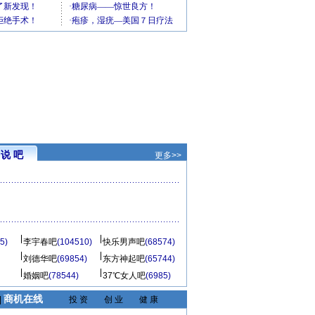
说 吧
更多>>
5)
李宇春吧
(104510)
快乐男声吧
(68574)
刘德华吧
(69854)
东方神起吧
(65744)
婚姻吧
(78544)
37℃女人吧
(6985)
商机在线
|
投 资
创 业
健 康