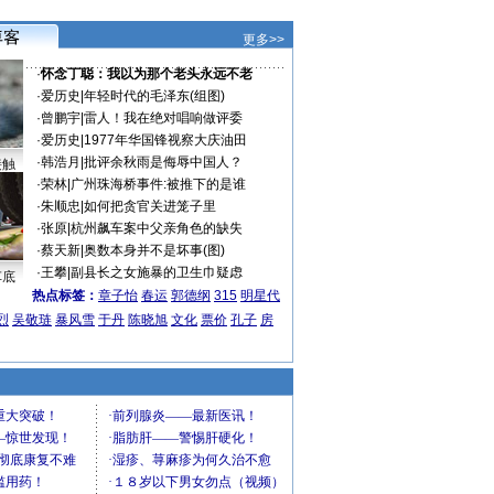
更多>>
·
怀念丁聪：我以为那个老头永远不老
·
爱历史
|
年轻时代的毛泽东(组图)
·
曾鹏宇
|
雷人！我在绝对唱响做评委
·
爱历史
|
1977年华国锋视察大庆油田
·
韩浩月
|
批评余秋雨是侮辱中国人？
接触
·
荣林
|
广州珠海桥事件:被推下的是谁
·
朱顺忠
|
如何把贪官关进笼子里
·
张原
|
杭州飙车案中父亲角色的缺失
·
蔡天新
|
奥数本身并不是坏事(图)
·
王攀
|
副县长之女施暴的卫生巾疑虑
车底
热点标签：
章子怡
春运
郭德纲
315
明星代
烈
吴敬琏
暴风雪
于丹
陈晓旭
文化
票价
孔子
房