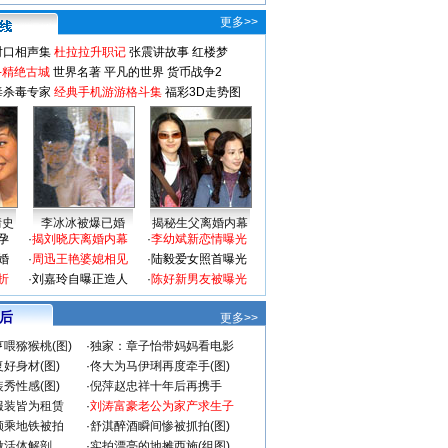
更多>>
对口相声集
杜拉拉升职记
张震讲故事
红楼梦
-精绝古城
世界名著
平凡的世界
货币战争2
毒杀毒专家
经典手机游游格斗集
福彩3D走势图
情史
李冰冰被爆已婚
揭秘生父离婚内幕
孕
·
揭刘晓庆离婚内幕
·
李幼斌新恋情曝光
婚
·
周迅王艳婆媳相见
·
陆毅爱女照首曝光
折
·
刘嘉玲自曝正造人
·
陈好新男友被曝光
 后
更多>>
喂猕猴桃(图)
·
独家：章子怡带妈妈看电影
好身材(图)
·
佟大为马伊琍再度牵手(图)
秀性感(图)
·
倪萍赵忠祥十年后再携手
服装皆为租赁
·
刘涛富豪老公为家产求生子
颜乘地铁被拍
·
舒淇醉酒瞬间惨被抓拍(图)
做活体解剖
·
实拍漂亮的地摊西施(组图)