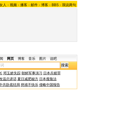
女人
-
视频
-
播客
-
邮件
-
博客
-
BBS
-
我说两句
闻
网页
博客
音乐
图片
说吧
长
邓玉娇失踪
朝鲜军事演习
日本兵赎罪
改温总讲话
夏日减肥秘方
日本瘦脸法
中共卧底结局
慈禧不快乐
侵略中国报告