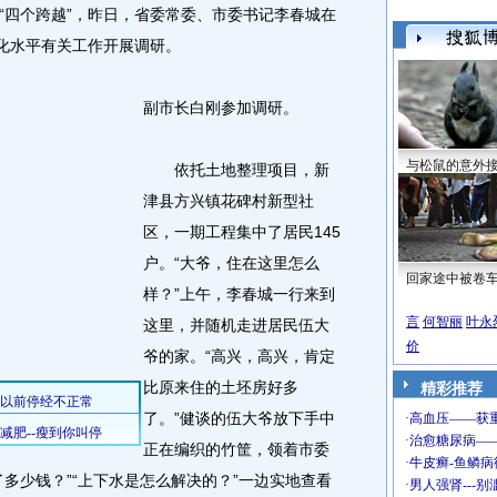
“四个跨越”，昨日，省委常委、市委书记李春城在
体化水平有关工作开展调研。
副市长白刚参加调研。
与松鼠的意外
依托土地整理项目，新
津县方兴镇花碑村新型社
区，一期工程集中了居民145
户。“大爷，住在这里怎么
回家途中被卷
样？”上午，李春城一行来到
言
何智丽
叶永
这里，并随机走进居民伍大
价
爷的家。“高兴，高兴，肯定
比原来住的土坯房好多
精彩推荐
了。”健谈的伍大爷放下手中
正在编织的竹筐，领着市委
多少钱？”“上下水是怎么解决的？”一边实地查看