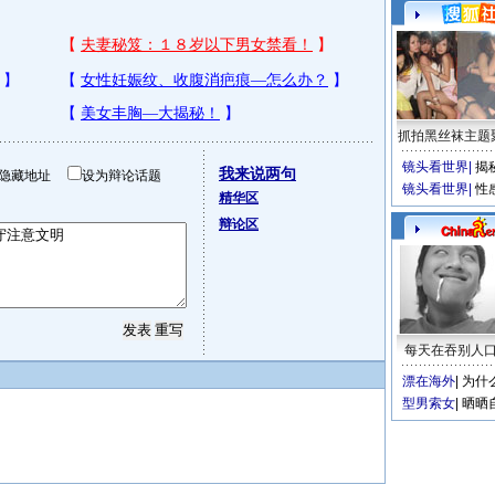
抓拍黑丝袜主题
镜头看世界
|
揭
我来说两句
隐藏地址
设为辩论话题
镜头看世界
|
性
精华区
辩论区
每天在吞别人
漂在海外
|
为什
型男索女
|
晒晒