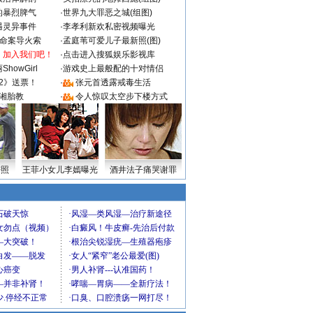
的暴烈脾气
·
世界九大罪恶之城(组图)
遇灵异事件
·
李孝利新欢私密视频曝光
成命案导火索
·
孟庭苇可爱儿子最新照(图)
：加入我们吧！
·
点击进入搜狐娱乐影视库
howGirl
·
游戏史上最般配的十对情侣
2》送票！
·
张元首透露戒毒生活
湘胎教
·
令人惊叹太空步下楼方式
密照
王菲小女儿李嫣曝光
酒井法子痛哭谢罪