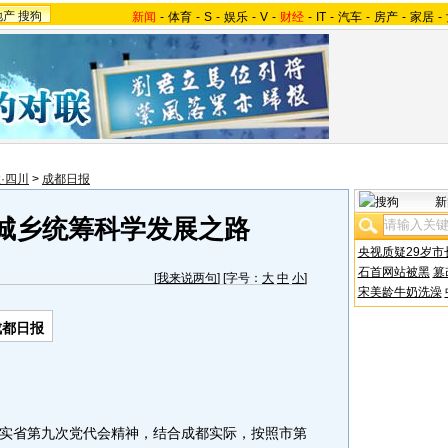
地产
搜狗
新闻
-
体育
-
S
-
娱乐
-
V
-
财经
-
IT
-
汽车
-
房产
-
家居
-
·四川
>
成都日报
新
城乡统筹科学发展之路
央视质疑29岁市
石首网站被黑
篡
[
我来说两句
] [字号：
大
中
小
]
宋美龄牛奶洗澡
成都日报
省第九次党代会精神，结合成都实际，按照市第