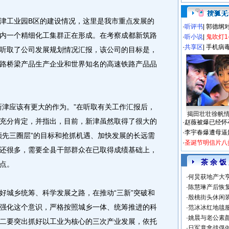
工业园B区的建设情况，这里是我市重点发展的
·
听评书
|
郭德纲
内一个精细化工集群正在形成。在考察成都新筑路
·
听小说
|
鬼吹灯1
·
共享区
|
手机病
听取了公司发展规划情况汇报，该公司的目标是，
路桥梁产品生产企业和世界知名的高速铁路产品品
津应该有更大的作为。”在听取有关工作汇报后，
揭田壮壮徐帆
充分肯定，并指出，目前，新津虽然取得了很大的
·
赵薇被爆已经怀
·
李宇春爆遭母逼
领先三圈层”的目标和抢抓机遇、加快发展的长远需
·
圣诞节明信片八
还很多，需要全县干部群众在已取得成绩基础上，
茶 余 饭
点。
·
何炅获地产大亨
·
陈慧琳产后恢复
城乡统筹、科学发展之路，在推动“三新”突破和
·
殷桃街头休闲装
强化这个意识，严格按照城乡一体、统筹推进的科
·
范冰冰红地毯
·
姚晨与老公素
二要突出抓好以工业为核心的三次产业发展，依托
·
日军竟拿战俘