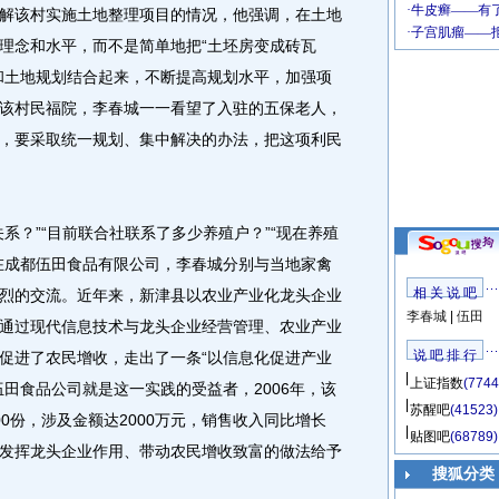
解该村实施土地整理项目的情况，他强调，在土地
理念和水平，而不是简单地把“土坯房变成砖瓦
和土地规划结合起来，不断提高规划水平，加强项
该村民福院，李春城一一看望了入驻的五保老人，
，要采取统一规划、集中解决的办法，把这项利民
？”“目前联合社联系了多少养殖户？”“现在养殖
在成都伍田食品有限公司，李春城分别与当地家禽
相 关 说 吧
烈的交流。近年来，新津县以农业产业化龙头企业
李春城
|
伍田
通过现代信息技术与龙头企业经营管理、农业产业
说 吧 排 行
促进了农民增收，走出了一条“以信息化促进产业
上证指数
(7744
田食品公司就是这一实践的受益者，2006年，该
苏醒吧
(41523)
0份，涉及金额达2000万元，销售收入同比增长
贴图吧
(68789)
司发挥龙头企业作用、带动农民增收致富的做法给予
搜狐分类