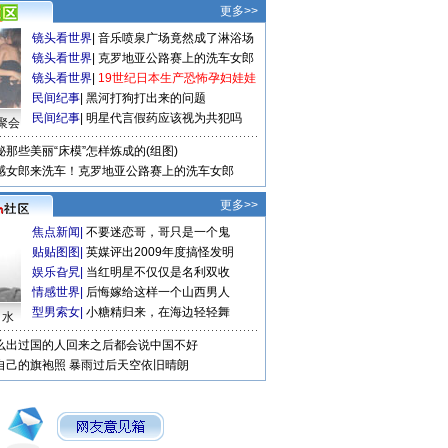
更多>>
镜头看世界
|
音乐喷泉广场竟然成了淋浴场
镜头看世界
|
克罗地亚公路赛上的洗车女郎
镜头看世界
|
19世纪日本生产恐怖孕妇娃娃
民间纪事
|
黑河打狗打出来的问题
民间纪事
|
明星代言假药应该视为共犯吗
聚会
秘那些美丽“床模”怎样炼成的(组图)
感女郎来洗车！克罗地亚公路赛上的洗车女郎
更多>>
焦点新闻
|
不要迷恋哥，哥只是一个鬼
贴贴图图
|
英媒评出2009年度搞怪发明
娱乐旮旯
|
当红明星不仅仅是名利双收
情感世界
|
后悔嫁给这样一个山西男人
型男索女
|
小糖精归来，在海边轻轻舞
口水
么出过国的人回来之后都会说中国不好
自己的旗袍照
暴雨过后天空依旧晴朗