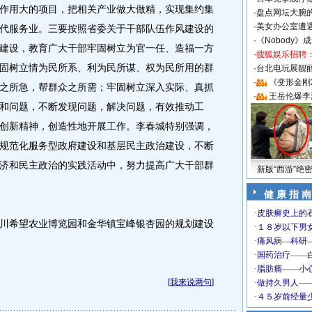
作用大的项目，把相关产业做大做精，实现集约集
·
盘点网坛大腕
·
美女办公室遭
代服务业。三要按照省委关于干部队伍作风建设的
·
《Nobody》
建设，教育广大干部牢固树立为官一任、造福一方
·
搜狐娱乐招聘
固树立情为民所系、利为民所谋、权为民所用的群
·
台北电玩展靓丽S
·
《变形金刚
之所急，帮群众之所需；牢固树立深入实际、真抓
·
王岳伦爆李
和问题，不断发现问题，解决问题，有效推动工
创新精神，创造性地开展工作。李春城特别强调，
规范化服务型政府建设和基层民主政治建设，不断
济和民主政治的实践活动中，努力提高广大干部群
新版“西游”绝
健 康 指 南
希望农业博览园和金华镇宝峰银杏园的规划建设
[
我来说两句
]