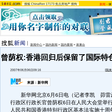
搜狐
ChinaRen
17173
焦点房地产
搜狗
新闻
-
体
新闻中心
>
国内新闻
>
国内要闻
>
港澳台
曾荫权:香港回归后保留了国际特
2007年06月06日09:16
[
我来
来源：新华网
新华网北京6月6日电（记者李凯 茆雷
行政区行政长官曾荫权6日在人民大会堂举
人民共和国香港特别行政区基本法实施十周