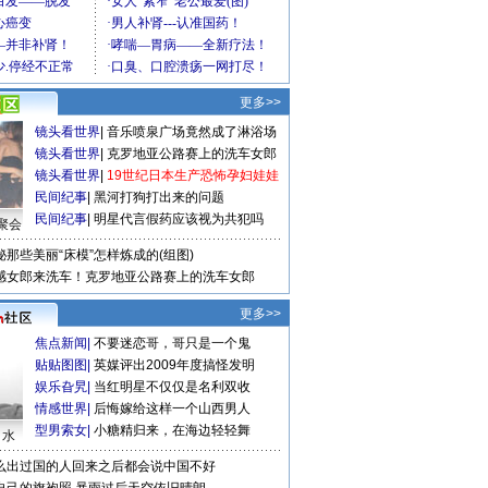
更多>>
镜头看世界
|
音乐喷泉广场竟然成了淋浴场
镜头看世界
|
克罗地亚公路赛上的洗车女郎
镜头看世界
|
19世纪日本生产恐怖孕妇娃娃
民间纪事
|
黑河打狗打出来的问题
民间纪事
|
明星代言假药应该视为共犯吗
聚会
秘那些美丽“床模”怎样炼成的(组图)
感女郎来洗车！克罗地亚公路赛上的洗车女郎
更多>>
焦点新闻
|
不要迷恋哥，哥只是一个鬼
贴贴图图
|
英媒评出2009年度搞怪发明
娱乐旮旯
|
当红明星不仅仅是名利双收
情感世界
|
后悔嫁给这样一个山西男人
型男索女
|
小糖精归来，在海边轻轻舞
口水
么出过国的人回来之后都会说中国不好