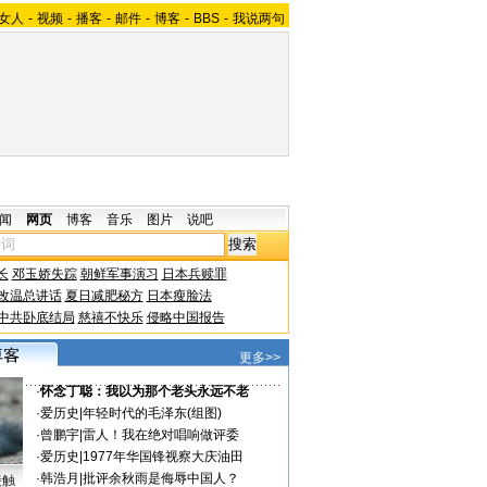
女人
-
视频
-
播客
-
邮件
-
博客
-
BBS
-
我说两句
闻
网页
博客
音乐
图片
说吧
长
邓玉娇失踪
朝鲜军事演习
日本兵赎罪
改温总讲话
夏日减肥秘方
日本瘦脸法
中共卧底结局
慈禧不快乐
侵略中国报告
更多>>
·
怀念丁聪：我以为那个老头永远不老
·
爱历史
|
年轻时代的毛泽东(组图)
·
曾鹏宇
|
雷人！我在绝对唱响做评委
·
爱历史
|
1977年华国锋视察大庆油田
·
韩浩月
|
批评余秋雨是侮辱中国人？
接触