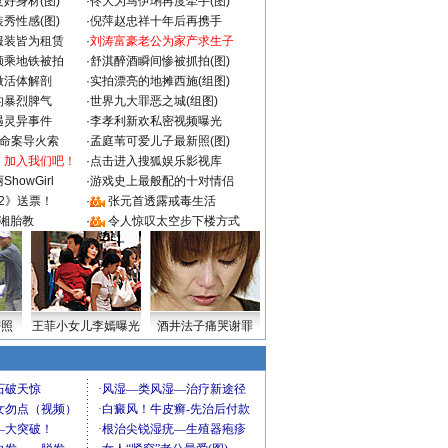
好身材(图)
·
佟大为马伊琍再度牵手(图)
秀性感(图)
·
倪萍赵忠祥十年后再携手
服装皆为租赁
·
刘涛富豪老公为家产求生子
颜乘地铁被拍
·
舒淇醉酒瞬间惨被抓拍(图)
做活体解剖
·
实拍漂亮的地摊西施(组图)
的暴烈脾气
·
世界九大罪恶之城(组图)
遇灵异事件
·
李孝利新欢私密视频曝光
成命案导火索
·
孟庭苇可爱儿子最新照(图)
：加入我们吧！
·
点击进入搜狐娱乐影视库
howGirl
·
游戏史上最般配的十对情侣
2》送票！
·
张元首透露戒毒生活
湘胎教
·
令人惊叹太空步下楼方式
密照
王菲小女儿李嫣曝光
酒井法子痛哭谢罪