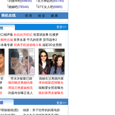
刘德华吧
(69854)
东方神起吧
(65744)
婚姻吧
(78544)
37℃女人吧
(6985)
商机在线
|
投 资
创 业
健 康
更多>>
对口相声集
杜拉拉升职记
张震讲故事
红楼梦
-精绝古城
世界名著
平凡的世界
货币战争2
毒杀毒专家
经典手机游游格斗集
福彩3D走势图
情史
李冰冰被爆已婚
揭秘生父离婚内幕
孕
·
揭刘晓庆离婚内幕
·
李幼斌新恋情曝光
婚
·
周迅王艳婆媳相见
·
陆毅爱女照首曝光
折
·
刘嘉玲自曝正造人
·
陈好新男友被曝光
 后
更多>>
喂猕猴桃(图)
·
独家：章子怡带妈妈看电影