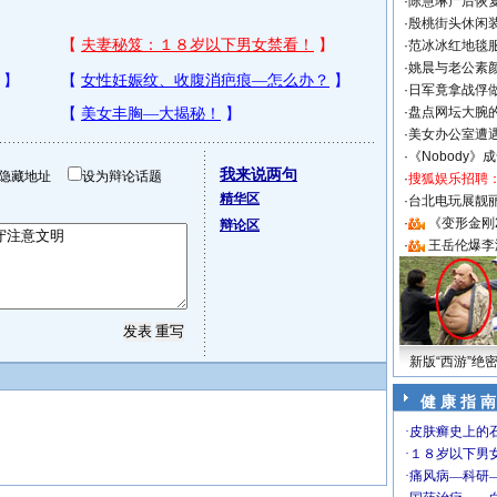
·
陈慧琳产后恢复
·
殷桃街头休闲装
·
范冰冰红地毯
·
姚晨与老公素
·
日军竟拿战俘
·
盘点网坛大腕
·
美女办公室遭
·
《Nobody》
我来说两句
隐藏地址
设为辩论话题
·
搜狐娱乐招聘
精华区
·
台北电玩展靓丽S
·
《变形金刚
辩论区
·
王岳伦爆李
新版“西游”绝
健 康 指 南