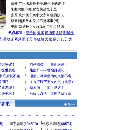
·
荣林
|
广州珠海桥事件:被推下的是谁
·
朱顺忠
|
如何把贪官关进笼子里
·
张原
|
杭州飙车案中父亲角色的缺失
·
蔡天新
|
奥数本身并不是坏事(图)
·
王攀
|
副县长之女施暴的卫生巾疑虑
车底
热点标签：
章子怡
春运
郭德纲
315
明星代
烈
吴敬琏
暴风雪
于丹
陈晓旭
文化
票价
孔子
房
说 吧
更多>>
5)
李宇春吧
(104510)
快乐男声吧
(68574)