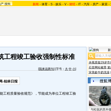
地产
搜狗
新闻
-
体育
-
S
-
娱乐
-
V
-
财经
-
IT
-
汽车
-
房产
-
家居
-
新
建筑工程竣工验收强制性标准
央视质疑29岁市
石首网站被黑
篡
[
我来说两句
] [字号：
大
中
小
]
宋美龄牛奶洗澡
网-桂林日报
工程质量验收规范》，节能成为单位工程竣工验
与松鼠的意外