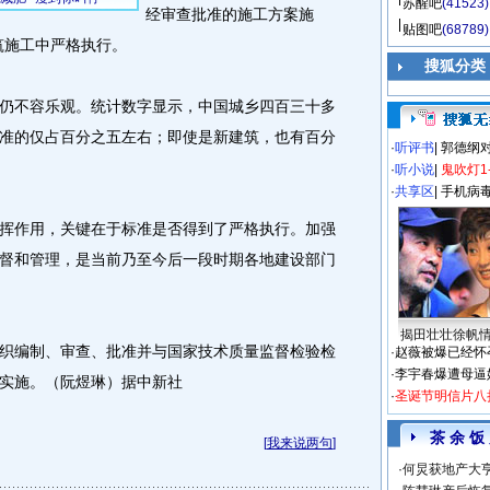
苏醒吧
(41523)
经审查批准的施工方案施
贴图吧
(68789)
筑施工中严格执行。
搜狐分类
不容乐观。统计数字显示，中国城乡四百三十多
准的仅占百分之五左右；即使是新建筑，也有百分
·
听评书
|
郭德纲
·
听小说
|
鬼吹灯1
·
共享区
|
手机病
作用，关键在于标准是否得到了严格执行。加强
督和管理，是当前乃至今后一段时期各地建设部门
揭田壮壮徐帆
编制、审查、批准并与国家技术质量监督检验检
·
赵薇被爆已经怀
·
李宇春爆遭母逼
实施。（阮煜琳）据中新社
·
圣诞节明信片八
茶 余 饭
[
我来说两句
]
·
何炅获地产大亨