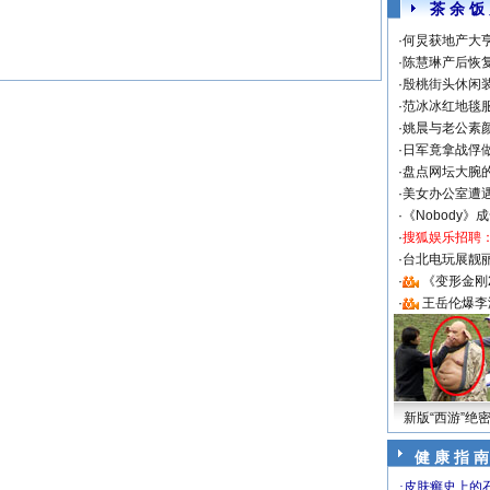
茶 余 饭
·
何炅获地产大亨
·
陈慧琳产后恢复
·
殷桃街头休闲装
·
范冰冰红地毯
·
姚晨与老公素
·
日军竟拿战俘
·
盘点网坛大腕
·
美女办公室遭
·
《Nobody》
·
搜狐娱乐招聘
·
台北电玩展靓丽S
·
《变形金刚
·
王岳伦爆李
新版“西游”绝
健 康 指 南