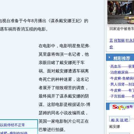
国电视台准备于今年8月播出《谋杀戴安娜王妃》的
遇车祸而香消玉殒的电影。
回家途中被卷
言
何智丽
叶永
在电影中，电影明星詹尼弗·
价
莫里森将饰演一名记者，他
精彩推荐
亲眼目睹了戴安娜死于车
祸。面对戴安娜遭遇车祸离
奇死亡的种种迷雾，这名记
者展开了细致艰苦的调查，
最终揭开了谋杀戴安娜的阴
谋。这部电影是根据诺尔-博
瑟姆的同名小说改编而成，
相 关 说 吧
英国一家电影制片公司正在
戴安娜
巴黎进行拍摄。