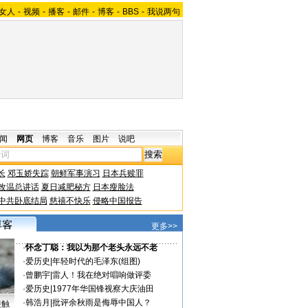
女人
-
视频
-
播客
-
邮件
-
博客
-
BBS
-
我说两句
闻
网页
博客
音乐
图片
说吧
长
邓玉娇失踪
朝鲜军事演习
日本兵赎罪
改温总讲话
夏日减肥秘方
日本瘦脸法
中共卧底结局
慈禧不快乐
侵略中国报告
更多>>
·
怀念丁聪：我以为那个老头永远不老
·
爱历史
|
年轻时代的毛泽东(组图)
·
曾鹏宇
|
雷人！我在绝对唱响做评委
·
爱历史
|
1977年华国锋视察大庆油田
·
韩浩月
|
批评余秋雨是侮辱中国人？
接触