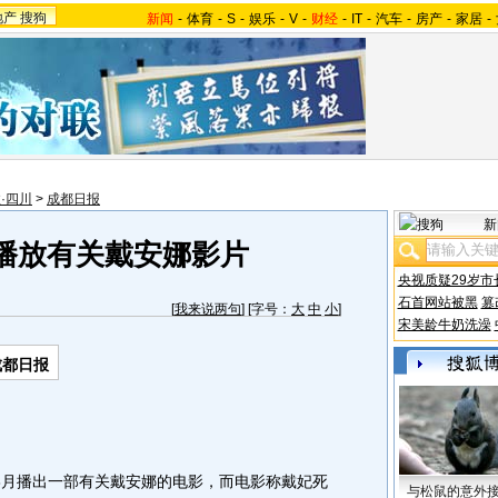
地产
搜狗
新闻
-
体育
-
S
-
娱乐
-
V
-
财经
-
IT
-
汽车
-
房产
-
家居
-
·四川
>
成都日报
新
播放有关戴安娜影片
央视质疑29岁市
石首网站被黑
篡
[
我来说两句
] [字号：
大
中
小
]
宋美龄牛奶洗澡
成都日报
月播出一部有关戴安娜的电影，而电影称戴妃死
与松鼠的意外