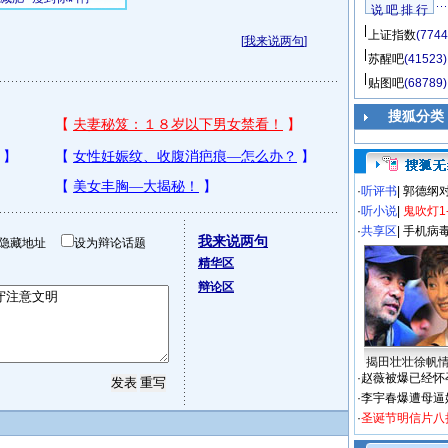
说 吧 排 行
上证指数
(7744
[
我来说两句
]
苏醒吧
(41523)
贴图吧
(68789)
搜狐分类
·
听评书
|
郭德纲
·
听小说
|
鬼吹灯1
·
共享区
|
手机病
我来说两句
隐藏地址
设为辩论话题
精华区
辩论区
揭田壮壮徐帆
·
赵薇被爆已经怀
·
李宇春爆遭母逼
·
圣诞节明信片八