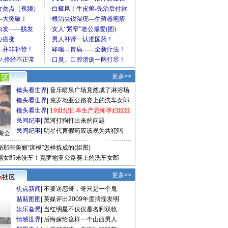
更多>>
镜头看世界
|
音乐喷泉广场竟然成了淋浴场
镜头看世界
|
克罗地亚公路赛上的洗车女郎
镜头看世界
|
19世纪日本生产恐怖孕妇娃娃
民间纪事
|
黑河打狗打出来的问题
民间纪事
|
明星代言假药应该视为共犯吗
聚会
秘那些美丽“床模”怎样炼成的(组图)
感女郎来洗车！克罗地亚公路赛上的洗车女郎
更多>>
焦点新闻
|
不要迷恋哥，哥只是一个鬼
贴贴图图
|
英媒评出2009年度搞怪发明
娱乐旮旯
|
当红明星不仅仅是名利双收
情感世界
|
后悔嫁给这样一个山西男人