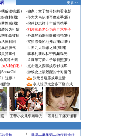
 后
更多>>
喂猕猴桃(图)
·
独家：章子怡带妈妈看电影
好身材(图)
·
佟大为马伊琍再度牵手(图)
秀性感(图)
·
倪萍赵忠祥十年后再携手
服装皆为租赁
·
刘涛富豪老公为家产求生子
颜乘地铁被拍
·
舒淇醉酒瞬间惨被抓拍(图)
做活体解剖
·
实拍漂亮的地摊西施(组图)
的暴烈脾气
·
世界九大罪恶之城(组图)
遇灵异事件
·
李孝利新欢私密视频曝光
成命案导火索
·
孟庭苇可爱儿子最新照(图)
：加入我们吧！
·
点击进入搜狐娱乐影视库
howGirl
·
游戏史上最般配的十对情侣
2》送票！
·
张元首透露戒毒生活
湘胎教
·
令人惊叹太空步下楼方式
密照
王菲小女儿李嫣曝光
酒井法子痛哭谢罪