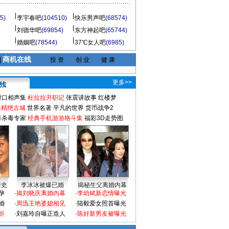
5)
李宇春吧
(104510)
快乐男声吧
(68574)
刘德华吧
(69854)
东方神起吧
(65744)
婚姻吧
(78544)
37℃女人吧
(6985)
商机在线
|
投 资
创 业
健 康
更多>>
对口相声集
杜拉拉升职记
张震讲故事
红楼梦
-精绝古城
世界名著
平凡的世界
货币战争2
毒杀毒专家
经典手机游游格斗集
福彩3D走势图
情史
李冰冰被爆已婚
揭秘生父离婚内幕
孕
·
揭刘晓庆离婚内幕
·
李幼斌新恋情曝光
婚
·
周迅王艳婆媳相见
·
陆毅爱女照首曝光
折
·
刘嘉玲自曝正造人
·
陈好新男友被曝光