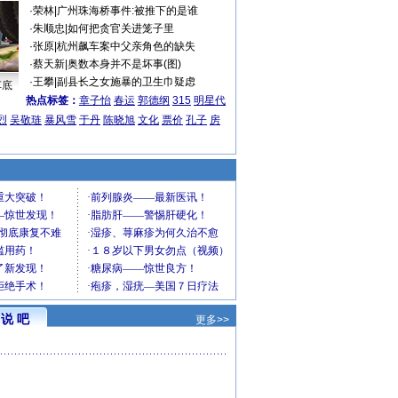
·
荣林
|
广州珠海桥事件:被推下的是谁
·
朱顺忠
|
如何把贪官关进笼子里
·
张原
|
杭州飙车案中父亲角色的缺失
·
蔡天新
|
奥数本身并不是坏事(图)
·
王攀
|
副县长之女施暴的卫生巾疑虑
车底
热点标签：
章子怡
春运
郭德纲
315
明星代
烈
吴敬琏
暴风雪
于丹
陈晓旭
文化
票价
孔子
房
说 吧
更多>>