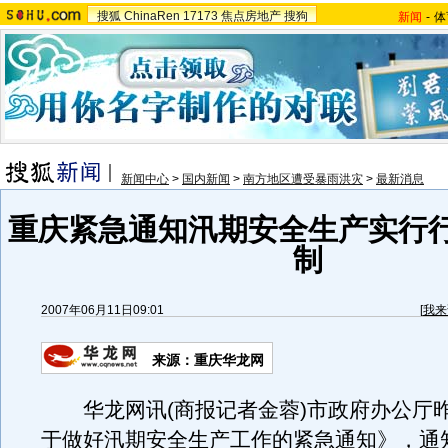
搜狐
ChinaRen
17173
焦点房地产
搜狗
新闻
-
体
新闻中心
>
国内新闻
>
南方地区遭受暴雨洪灾
>
最新消息
重庆紧急通知汛期安全生产实行
制
2007年06月11日09:01
[
我来
来源：重庆华龙网
华龙网讯(商报记者金蓉)市政府办公厅
于做好汛期安全生产工作的紧急通知》，通