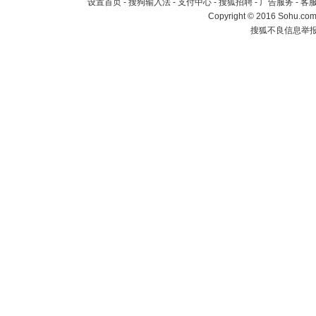
设置首页
-
搜狗输入法
-
支付中心
-
搜狐招聘
-
广告服务
-
客
Copyright
©
2016 Sohu.com 
搜狐不良信息举