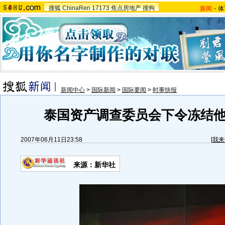
搜狐
ChinaRen
17173
焦点房地产
搜狗
新闻
-
体
新闻中心
>
国际新闻
>
国际要闻
>
时事快报
泰国资产调查委员会下令冻结
2007年06月11日23:58
[
我来
来源：新华社