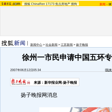
搜狐
ChinaRen
17173
焦点房地产
搜狗
新闻
-
体
新闻中心
>
社会新闻
>
江苏新闻
>
扬子晚报
徐州一市民申请中国五环专利
2007年06月12日05:34
[
我来
来源：新华报业网-扬子晚报
扬子晚报网消息