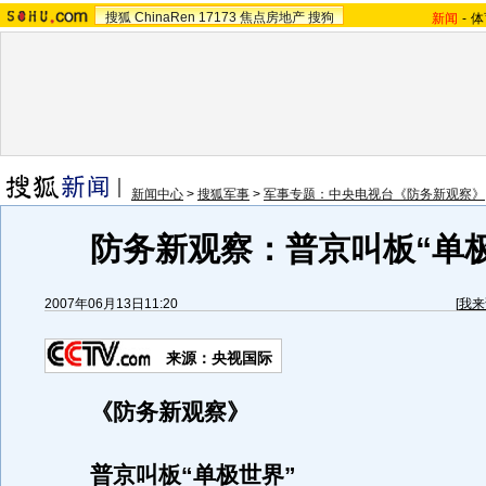
搜狐
ChinaRen
17173
焦点房地产
搜狗
新闻
-
体
新闻中心
>
搜狐军事
>
军事专题：中央电视台《防务新观察》
防务新观察：普京叫板“单
2007年06月13日11:20
[
我来
来源：央视国际
《防务新观察》
普京叫板“单极世界”