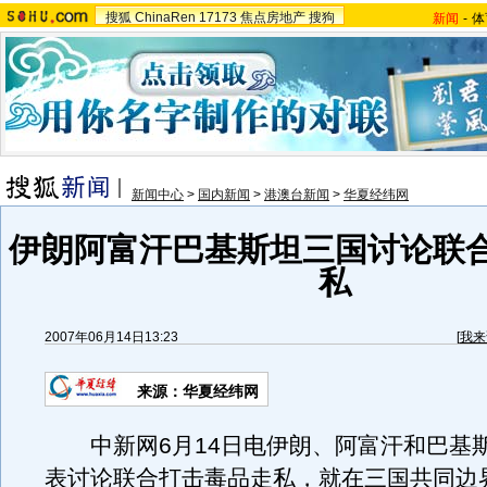
搜狐
ChinaRen
17173
焦点房地产
搜狗
新闻
-
体
新闻中心
>
国内新闻
>
港澳台新闻
>
华夏经纬网
伊朗阿富汗巴基斯坦三国讨论联
私
2007年06月14日13:23
[
我来
来源：华夏经纬网
中新网6月14日电伊朗、阿富汗和巴基
表讨论联合打击毒品走私，就在三国共同边