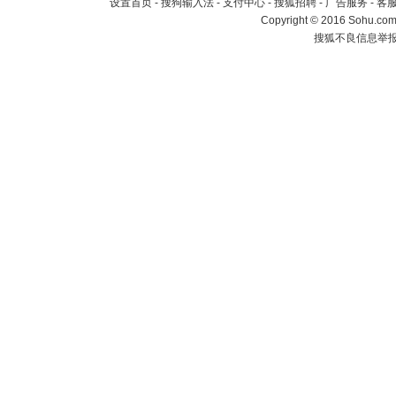
设置首页
-
搜狗输入法
-
支付中心
-
搜狐招聘
-
广告服务
-
客
Copyright
©
2016 Sohu.com 
搜狐不良信息举