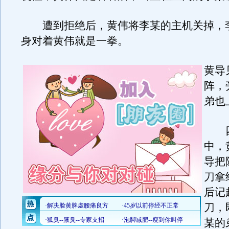
遭到拒绝后，黄伟将李某的主机关掉，
身对着黄伟就是一拳。
黄导
阵，
弟也
四
中，
导把
刀拿
后记
刀，
某的