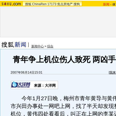
搜狐
ChinaRen
17173
焦点房地产
搜狗
新闻
-
体
新闻中心
>
综合
青年争上机位伤人致死 两凶
2007年06月14日15:01
[
我来
来源：大洋网
今年1月27日晚，梅州市青年黄导与黄
市兴田办事处一网吧上网，找了半天却发现
机位，黄伟四处看看后，叫正在上网的李某