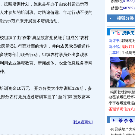
苏醒吧
(41523)
，按照培训计划，施秉县举办了由农村党员示范
贴图吧
(68789)
人才参加的培训班。对路途偏远、年老行动不便的
搜狐分类
、党员示范户来开展技术培训活动。
织了由“双带”典型致富党员能手组成的“农村
·
听评书
|
郭德纲
农民党员进行面对面的培训，并向农民党员赠送科
·
听小说
|
鬼吹灯1
·
共享区
|
手机病
畜牧等部门联合行动，组织农村学员外出参观学
利用农业远程教育、新闻媒体、农业信息服务等网
种。
资金10万元，开办各类大小培训班126期，参
揭田壮壮徐帆
大部分农村党员通过培训掌握了1至2门科技致富本
·
赵薇被爆已经怀
·
李宇春爆遭母逼
·
圣诞节明信片八
茶 余 饭
[
我来说两句
]
·
何炅获地产大亨