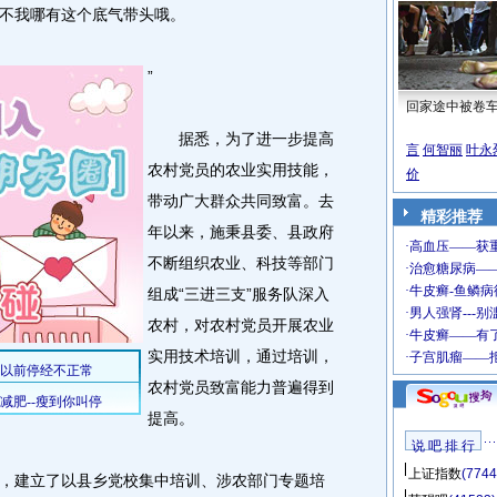
不我哪有这个底气带头哦。
”
回家途中被卷
据悉，为了进一步提高
言
何智丽
叶永
农村党员的农业实用技能，
价
带动广大群众共同致富。去
精彩推荐
年以来，施秉县委、县政府
不断组织农业、科技等部门
组成“三进三支”服务队深入
农村，对农村党员开展农业
实用技术培训，通过培训，
农村党员致富能力普遍得到
提高。
说 吧 排 行
上证指数
(7744
建立了以县乡党校集中培训、涉农部门专题培