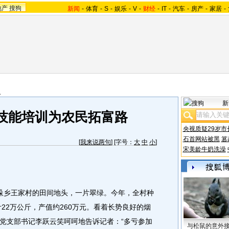
地产
搜狗
新闻
-
体育
-
S
-
娱乐
-
V
-
财经
-
IT
-
汽车
-
房产
-
家居
-
报
新
技能培训为农民拓富路
央视质疑29岁市
石首网站被黑
篡
[
我来说两句
] [字号：
大
中
小
]
宋美龄牛奶洗澡
乡王家村的田间地头，一片翠绿。今年，全村种
叶22万公斤，产值约260万元。看着长势良好的烟
党支部书记李跃云笑呵呵地告诉记者：“多亏参加
与松鼠的意外