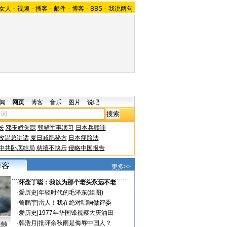
女人
-
视频
-
播客
-
邮件
-
博客
-
BBS
-
我说两句
闻
网页
博客
音乐
图片
说吧
长
邓玉娇失踪
朝鲜军事演习
日本兵赎罪
改温总讲话
夏日减肥秘方
日本瘦脸法
中共卧底结局
慈禧不快乐
侵略中国报告
更多>>
·
怀念丁聪：我以为那个老头永远不老
·
爱历史
|
年轻时代的毛泽东(组图)
·
曾鹏宇
|
雷人！我在绝对唱响做评委
·
爱历史
|
1977年华国锋视察大庆油田
·
韩浩月
|
批评余秋雨是侮辱中国人？
接触