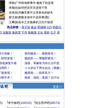
·
荣林
|
广州珠海桥事件:被推下的是谁
·
朱顺忠
|
如何把贪官关进笼子里
·
张原
|
杭州飙车案中父亲角色的缺失
·
蔡天新
|
奥数本身并不是坏事(图)
·
王攀
|
副县长之女施暴的卫生巾疑虑
车底
热点标签：
章子怡
春运
郭德纲
315
明星代
烈
吴敬琏
暴风雪
于丹
陈晓旭
文化
票价
孔子
房
说 吧
更多>>
5)
李宇春吧
(104510)
快乐男声吧
(68574)