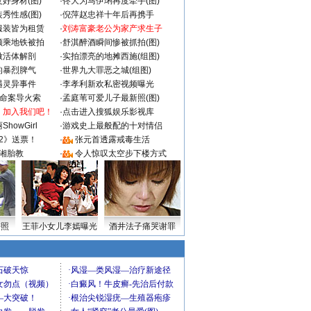
好身材(图)
·
佟大为马伊琍再度牵手(图)
秀性感(图)
·
倪萍赵忠祥十年后再携手
服装皆为租赁
·
刘涛富豪老公为家产求生子
颜乘地铁被拍
·
舒淇醉酒瞬间惨被抓拍(图)
做活体解剖
·
实拍漂亮的地摊西施(组图)
的暴烈脾气
·
世界九大罪恶之城(组图)
遇灵异事件
·
李孝利新欢私密视频曝光
成命案导火索
·
孟庭苇可爱儿子最新照(图)
：加入我们吧！
·
点击进入搜狐娱乐影视库
howGirl
·
游戏史上最般配的十对情侣
2》送票！
·
张元首透露戒毒生活
湘胎教
·
令人惊叹太空步下楼方式
密照
王菲小女儿李嫣曝光
酒井法子痛哭谢罪