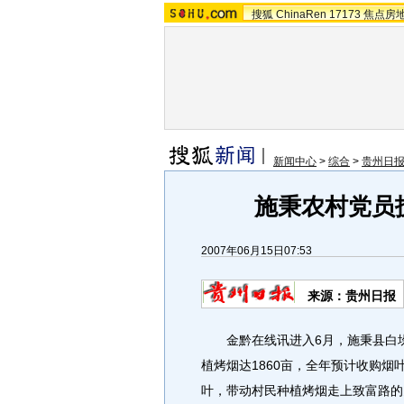
搜狐
ChinaRen
17173
焦点房
新闻中心
>
综合
>
贵州日
施秉农村党员
2007年06月15日07:53
来源：贵州日报
金黔在线讯进入6月，施秉县白垛
植烤烟达1860亩，全年预计收购烟
叶，带动村民种植烤烟走上致富路的