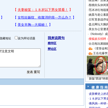
·
陈慧琳产后恢复
·
殷桃街头休闲装
·
范冰冰红地毯
·
姚晨与老公素
·
日军竟拿战俘
·
盘点网坛大腕
·
美女办公室遭
·
《Nobody》
我来说两句
隐藏地址
设为辩论话题
·
搜狐娱乐招聘
精华区
·
台北电玩展靓丽S
·
《变形金刚
辩论区
·
王岳伦爆李
新版“西游”绝
健 康 指 南