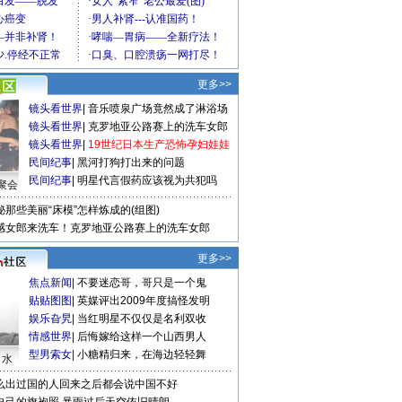
更多>>
镜头看世界
|
音乐喷泉广场竟然成了淋浴场
镜头看世界
|
克罗地亚公路赛上的洗车女郎
镜头看世界
|
19世纪日本生产恐怖孕妇娃娃
民间纪事
|
黑河打狗打出来的问题
民间纪事
|
明星代言假药应该视为共犯吗
聚会
秘那些美丽“床模”怎样炼成的(组图)
感女郎来洗车！克罗地亚公路赛上的洗车女郎
更多>>
焦点新闻
|
不要迷恋哥，哥只是一个鬼
贴贴图图
|
英媒评出2009年度搞怪发明
娱乐旮旯
|
当红明星不仅仅是名利双收
情感世界
|
后悔嫁给这样一个山西男人
型男索女
|
小糖精归来，在海边轻轻舞
口水
么出过国的人回来之后都会说中国不好