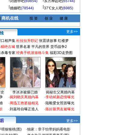
刘德华吧
(69854)
东方神起吧
(65744)
婚姻吧
(78544)
37℃女人吧
(6985)
商机在线
|
投 资
创 业
健 康
更多>>
对口相声集
杜拉拉升职记
张震讲故事
红楼梦
-精绝古城
世界名著
平凡的世界
货币战争2
毒杀毒专家
经典手机游游格斗集
福彩3D走势图
情史
李冰冰被爆已婚
揭秘生父离婚内幕
孕
·
揭刘晓庆离婚内幕
·
李幼斌新恋情曝光
婚
·
周迅王艳婆媳相见
·
陆毅爱女照首曝光
折
·
刘嘉玲自曝正造人
·
陈好新男友被曝光
 后
更多>>
喂猕猴桃(图)
·
独家：章子怡带妈妈看电影