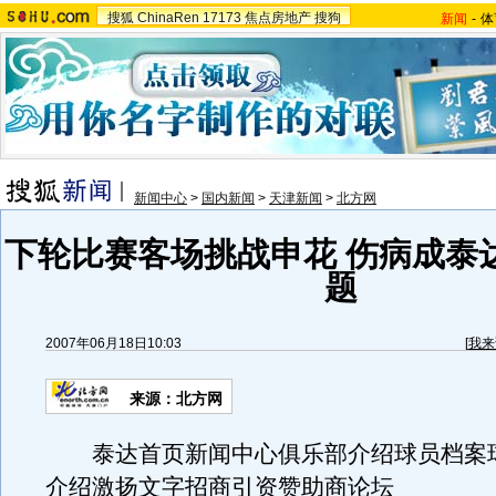
搜狐
ChinaRen
17173
焦点房地产
搜狗
新闻
-
体
新闻中心
>
国内新闻
>
天津新闻
>
北方网
下轮比赛客场挑战申花 伤病成泰
题
2007年06月18日10:03
[
我来
来源：北方网
泰达首页新闻中心俱乐部介绍球员档案
介绍激扬文字招商引资赞助商论坛