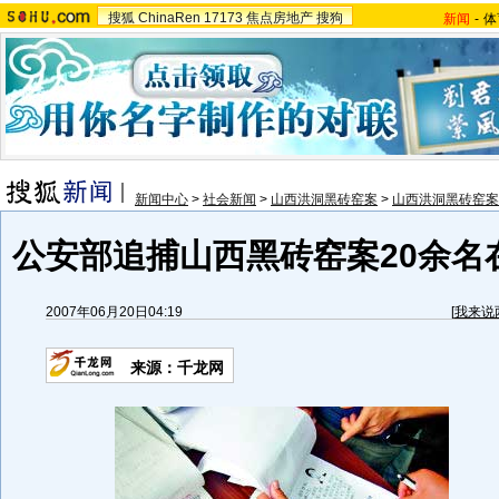
搜狐
ChinaRen
17173
焦点房地产
搜狗
新闻
-
体
新闻中心
>
社会新闻
>
山西洪洞黑砖窑案
>
山西洪洞黑砖窑案
公安部追捕山西黑砖窑案20余名在
2007年06月20日04:19
[
我来说
来源：千龙网