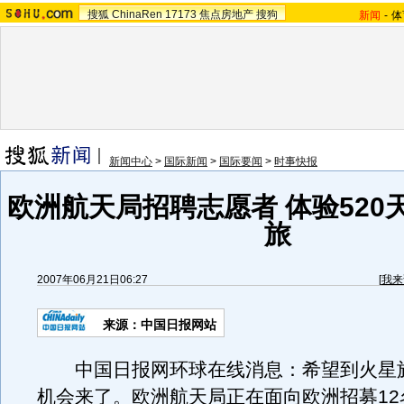
搜狐
ChinaRen
17173
焦点房地产
搜狗
新闻
-
体
新闻中心
>
国际新闻
>
国际要闻
>
时事快报
欧洲航天局招聘志愿者 体验520
旅
2007年06月21日06:27
[
我来
来源：中国日报网站
中国日报网环球在线消息：希望到火星
机会来了。欧洲航天局正在面向欧洲招募12