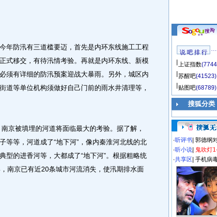
年防汛有三道槛要迈，首先是内环东线施工工程
说 吧 排 行
正式移交，有待汛情考验。再就是内环东线、新模
上证指数
(7744
必须有详细的防汛预案迎战大暴雨。另外，城区内
苏醒吧
(41523)
街道等单位机构须做好自己门前的雨水井清理等，
贴图吧
(68789)
搜狐分类
，南京被填埋的河道将面临最大的考验。据了解，
·
听评书
|
郭德纲
子等等，河道成了“地下河”，像内秦淮河北线的北
·
听小说
|
鬼吹灯1
典型的进香河等，大都成了“地下河”。根据粗略统
·
共享区
|
手机病
年，南京已有近20条城市河流消失，使汛期排水面