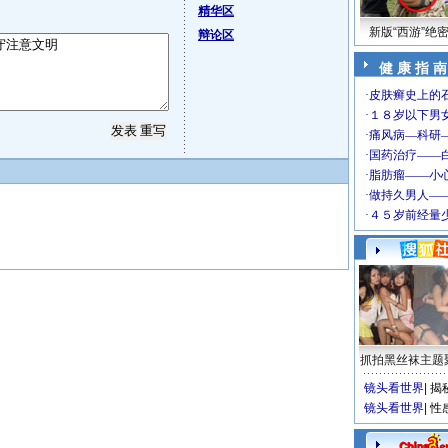
精华区
新版“西游”绝
辩论区
健 康 指 南
抓拍黑丝袜主题
镜头看世界
|
揭
镜头看世界
|
性