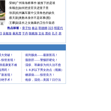
·
荣林
|
广州珠海桥事件:被推下的是谁
·
朱顺忠
|
如何把贪官关进笼子里
·
张原
|
杭州飙车案中父亲角色的缺失
·
蔡天新
|
奥数本身并不是坏事(图)
·
王攀
|
副县长之女施暴的卫生巾疑虑
车底
热点标签：
章子怡
春运
郭德纲
315
明星代
烈
吴敬琏
暴风雪
于丹
陈晓旭
文化
票价
孔子
房