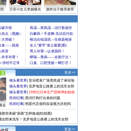
密照
王菲小女儿李嫣曝光
酒井法子痛哭谢罪
更多>>
镜头看世界
|
音乐喷泉广场竟然成了淋浴场
镜头看世界
|
克罗地亚公路赛上的洗车女郎
镜头看世界
|
19世纪日本生产恐怖孕妇娃娃
民间纪事
|
黑河打狗打出来的问题
民间纪事
|
明星代言假药应该视为共犯吗
聚会
秘那些美丽“床模”怎样炼成的(组图)
感女郎来洗车！克罗地亚公路赛上的洗车女郎
更多>>