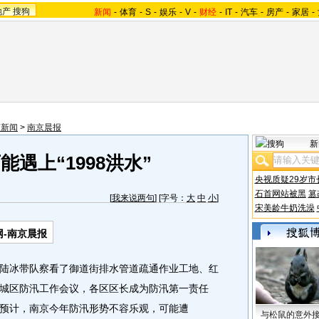
地产
搜狗
新闻
-
体育
-
S
-
娱乐
-
V
-
财经
-
IT
-
汽车
-
房产
-
家居
-
苏新闻
>
南京晨报
新
遇上“1998洪水”
央视质疑29岁市
石首网站被黑
篡
[
我来说两句
] [字号：
大
中
小
]
宋美龄牛奶洗澡
-南京晨报
冰带队察看了御道街排水管道疏通作业工地、红
城区防汛工作会议，各区区长成为防汛第一责任
预计，南京今年防汛形势不容乐观，可能遭
与松鼠的意外