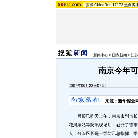
搜狐
ChinaRen
17173
焦点房
新闻中心
>
国内新闻
>
江
南京今年可能
2007年06月22日07:59
来源：新华报业网
晨报讯昨天上午，南京市副市长陆
花河泵站等防汛现场后，召开了该市
人，分管区长是一线防汛总指挥。据