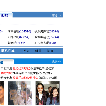
说 吧
更多>>
5)
李宇春吧
(104510)
快乐男声吧
(68574)
刘德华吧
(69854)
东方神起吧
(65744)
婚姻吧
(78544)
37℃女人吧
(6985)
商机在线
|
投 资
创 业
健 康
更多>>
对口相声集
杜拉拉升职记
张震讲故事
红楼梦
-精绝古城
世界名著
平凡的世界
货币战争2
毒杀毒专家
经典手机游游格斗集
福彩3D走势图