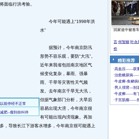
道将面临行洪考验。
今年可能遇上“1998年洪
水”
回家途中被卷
言
何智丽
叶永
据预计，今年南京防汛
价
形势不容乐观，要防“大汛”。
精彩推荐
近年来我省包括南京地区气
候变化复杂，暴雨、强暴
雨、干旱等灾害性天气频
发。去年南京干旱无大汛，
但据气象部门分析，大旱后
容易出现大涝，今年南京很
有可能出现内涝现象。再加
多，导致长江下游客水增多，今年南京很可能遇上