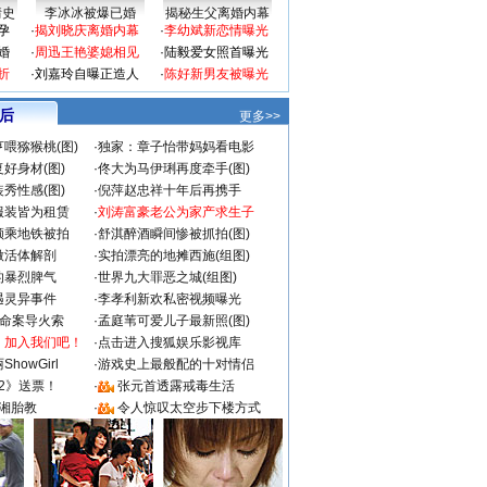
情史
李冰冰被爆已婚
揭秘生父离婚内幕
孕
·
揭刘晓庆离婚内幕
·
李幼斌新恋情曝光
婚
·
周迅王艳婆媳相见
·
陆毅爱女照首曝光
折
·
刘嘉玲自曝正造人
·
陈好新男友被曝光
 后
更多>>
喂猕猴桃(图)
·
独家：章子怡带妈妈看电影
好身材(图)
·
佟大为马伊琍再度牵手(图)
秀性感(图)
·
倪萍赵忠祥十年后再携手
服装皆为租赁
·
刘涛富豪老公为家产求生子
颜乘地铁被拍
·
舒淇醉酒瞬间惨被抓拍(图)
做活体解剖
·
实拍漂亮的地摊西施(组图)
的暴烈脾气
·
世界九大罪恶之城(组图)
遇灵异事件
·
李孝利新欢私密视频曝光
成命案导火索
·
孟庭苇可爱儿子最新照(图)
：加入我们吧！
·
点击进入搜狐娱乐影视库
howGirl
·
游戏史上最般配的十对情侣
2》送票！
·
张元首透露戒毒生活
湘胎教
·
令人惊叹太空步下楼方式