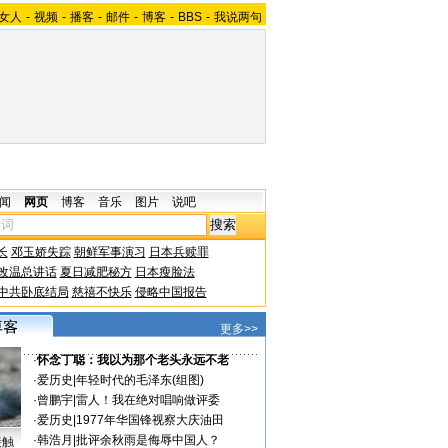
女人
-
视频
-
播客
-
邮件
-
博客
-
BBS
-
我说两句
闻
网页
博客
音乐
图片
说吧
长
邓玉娇失踪
朝鲜军事演习
日本兵赎罪
改温总讲话
夏日减肥秘方
日本瘦脸法
中共卧底结局
慈禧不快乐
侵略中国报告
更多>>
·
怀念丁聪：我以为那个老头永远不老
·
爱历史
|
年轻时代的毛泽东(组图)
·
曾鹏宇
|
雷人！我在绝对唱响做评委
·
爱历史
|
1977年华国锋视察大庆油田
·
韩浩月
|
批评余秋雨是侮辱中国人？
接触