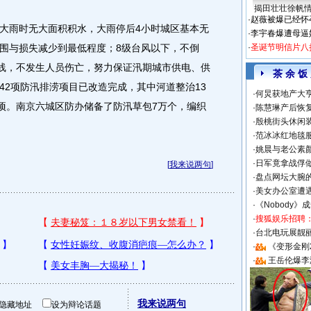
揭田壮壮徐帆
·
赵薇被爆已经怀
雨时无大面积积水，大雨停后4小时城区基本无
·
李宇春爆遭母逼
围与损失减少到最低程度；8级台风以下，不倒
·
圣诞节明信片八
断线，不发生人员伤亡，努力保证汛期城市供电、供
茶 余 饭
42项防汛排涝项目已改造完成，其中河道整治13
·
何炅获地产大亨
2项。南京六城区防办储备了防汛草包7万个，编织
·
陈慧琳产后恢复
·
殷桃街头休闲装
·
范冰冰红地毯
·
姚晨与老公素
·
日军竟拿战俘
[
我来说两句
]
·
盘点网坛大腕
·
美女办公室遭
·
《Nobody》
·
搜狐娱乐招聘
·
台北电玩展靓丽S
·
《变形金刚
·
王岳伦爆李
我来说两句
隐藏地址
设为辩论话题