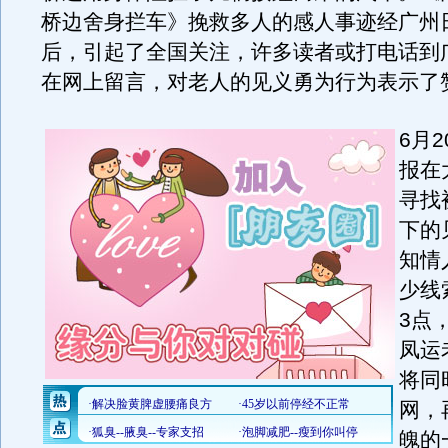
桥边舍身拦车》挽救多人的感人事迹经广州
后，引起了全国关注，许多读者或打电话到
在网上留言，对老人的见义勇为行为表示了
6月
报在
寻找
下的
知情
少线
3点
凤运
将同
网，
魄的