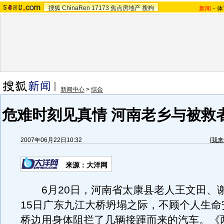
搜狐
ChinaRen
17173
焦点房地产
搜狗
新闻
-
体
新闻中心
>
综合
危难时刻见真情 河南老乡与被救
2007年06月22日10:32
[
我来
来源：大洋网
6月20日，河南省太康县老人王文田、谢
15日广东九江大桥坍塌之际，不顾个人生命
桥边用身体阻拦了几辆接踵而来的汽车。《