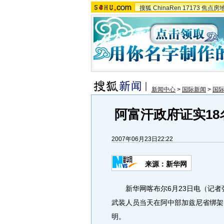
搜狐
ChinaRen
17173
焦点房
新闻中心
>
国际新闻
>
国
阿富汗政府证实1
2007年06月23日22:22
来源：新华网
新华网喀布尔6月23日电（记者张
武装人员当天在阿中部加兹尼省绑架
明。