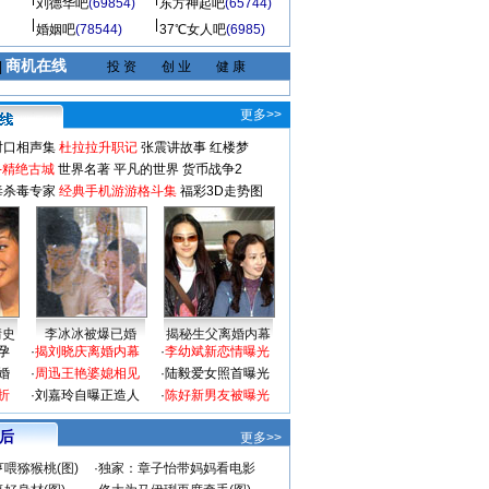
刘德华吧
(69854)
东方神起吧
(65744)
婚姻吧
(78544)
37℃女人吧
(6985)
商机在线
|
投 资
创 业
健 康
更多>>
对口相声集
杜拉拉升职记
张震讲故事
红楼梦
-精绝古城
世界名著
平凡的世界
货币战争2
毒杀毒专家
经典手机游游格斗集
福彩3D走势图
情史
李冰冰被爆已婚
揭秘生父离婚内幕
孕
·
揭刘晓庆离婚内幕
·
李幼斌新恋情曝光
婚
·
周迅王艳婆媳相见
·
陆毅爱女照首曝光
折
·
刘嘉玲自曝正造人
·
陈好新男友被曝光
 后
更多>>
喂猕猴桃(图)
·
独家：章子怡带妈妈看电影