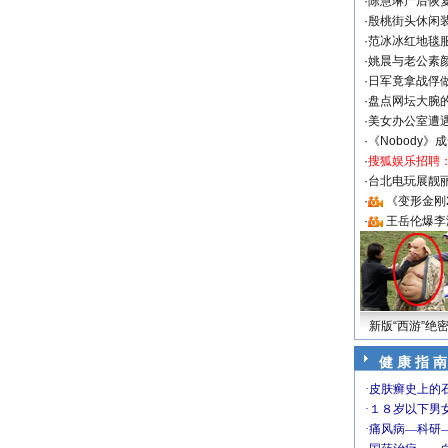
·
陈慧琳产后恢复
·
殷桃街头休闲装
·
范冰冰红地毯
·
姚晨与老公素
·
日军竟拿战俘
·
盘点网坛大腕
·
美女办公室遭
·
《Nobody》
·
搜狐娱乐招聘
·
台北电玩展靓丽S
·
《变形金刚
·
王岳伦爆李
新版“西游”绝
健 康 指 南