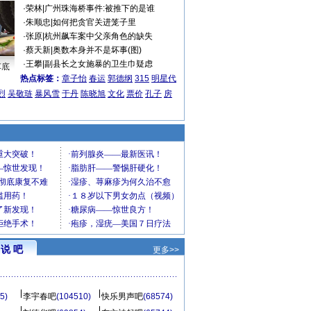
·
荣林
|
广州珠海桥事件:被推下的是谁
·
朱顺忠
|
如何把贪官关进笼子里
·
张原
|
杭州飙车案中父亲角色的缺失
·
蔡天新
|
奥数本身并不是坏事(图)
·
王攀
|
副县长之女施暴的卫生巾疑虑
车底
热点标签：
章子怡
春运
郭德纲
315
明星代
烈
吴敬琏
暴风雪
于丹
陈晓旭
文化
票价
孔子
房
说 吧
更多>>
5)
李宇春吧
(104510)
快乐男声吧
(68574)