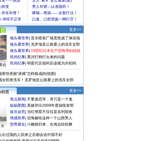
更多>>
镜头看世界
|
音乐喷泉广场竟然成了淋浴场
镜头看世界
|
克罗地亚公路赛上的洗车女郎
镜头看世界
|
19世纪日本生产恐怖孕妇娃娃
民间纪事
|
黑河打狗打出来的问题
民间纪事
|
明星代言假药应该视为共犯吗
聚会
秘那些美丽“床模”怎样炼成的(组图)
感女郎来洗车！克罗地亚公路赛上的洗车女郎
更多>>
焦点新闻
|
不要迷恋哥，哥只是一个鬼
贴贴图图
|
英媒评出2009年度搞怪发明
娱乐旮旯
|
当红明星不仅仅是名利双收
情感世界
|
后悔嫁给这样一个山西男人
型男索女
|
小糖精归来，在海边轻轻舞
口水
么出过国的人回来之后都会说中国不好