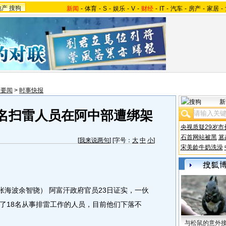
地产
搜狗
新闻
-
体育
-
S
-
娱乐
-
V
-
财经
-
IT
-
汽车
-
房产
-
家居
-
际要闻
>
时事快报
新
8名扫雷人员在阿中部遭绑架
央视质疑29岁市
石首网站被黑
篡
[
我来说两句
] [字号：
大
中
小
]
宋美龄牛奶洗澡
海波余智骁） 阿富汗政府官员23日证实，一伙
了18名从事排雷工作的人员，目前他们下落不
与松鼠的意外