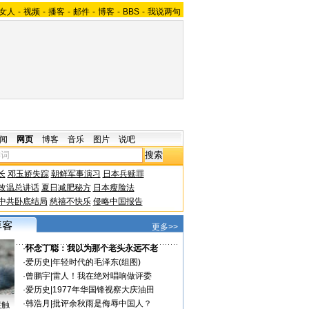
女人
-
视频
-
播客
-
邮件
-
博客
-
BBS
-
我说两句
闻
网页
博客
音乐
图片
说吧
长
邓玉娇失踪
朝鲜军事演习
日本兵赎罪
改温总讲话
夏日减肥秘方
日本瘦脸法
中共卧底结局
慈禧不快乐
侵略中国报告
更多>>
·
怀念丁聪：我以为那个老头永远不老
·
爱历史
|
年轻时代的毛泽东(组图)
·
曾鹏宇
|
雷人！我在绝对唱响做评委
·
爱历史
|
1977年华国锋视察大庆油田
·
韩浩月
|
批评余秋雨是侮辱中国人？
接触