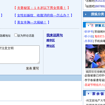
苏醒吧
(41523)
贴图吧
(68789)
搜狐分类
·
听评书
|
郭德纲
我来说两句
隐藏地址
设为辩论话题
·
听小说
|
鬼吹灯1
精华区
·
共享区
|
手机病
辩论区
揭田壮壮徐帆
·
赵薇被爆已经怀
·
李宇春爆遭母逼
·
圣诞节明信片八
茶 余 饭
·
何炅获地产大亨