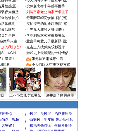
好身材(图)
·
佟大为马伊琍再度牵手(图)
秀性感(图)
·
倪萍赵忠祥十年后再携手
服装皆为租赁
·
刘涛富豪老公为家产求生子
颜乘地铁被拍
·
舒淇醉酒瞬间惨被抓拍(图)
做活体解剖
·
实拍漂亮的地摊西施(组图)
的暴烈脾气
·
世界九大罪恶之城(组图)
遇灵异事件
·
李孝利新欢私密视频曝光
成命案导火索
·
孟庭苇可爱儿子最新照(图)
：加入我们吧！
·
点击进入搜狐娱乐影视库
howGirl
·
游戏史上最般配的十对情侣
2》送票！
·
张元首透露戒毒生活
湘胎教
·
令人惊叹太空步下楼方式
密照
王菲小女儿李嫣曝光
酒井法子痛哭谢罪