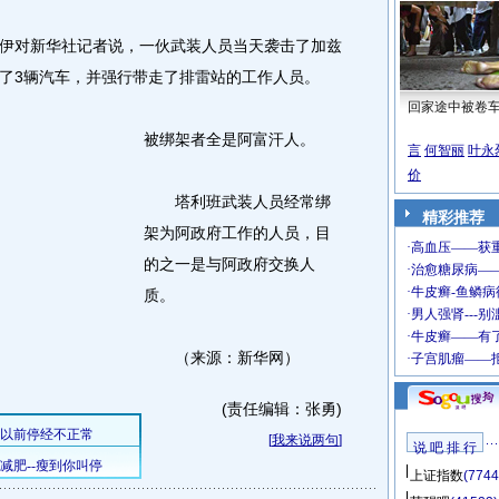
对新华社记者说，一伙武装人员当天袭击了加兹
了3辆汽车，并强行带走了排雷站的工作人员。
回家途中被卷
被绑架者全是阿富汗人。
言
何智丽
叶永
价
塔利班武装人员经常绑
精彩推荐
架为阿政府工作的人员，目
的之一是与阿政府交换人
质。
（来源：新华网）
(责任编辑：张勇)
[
我来说两句
]
说 吧 排 行
上证指数
(7744