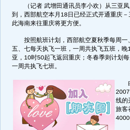
（记者 武增田通讯员李小欢）从三亚凤
到，西部航空本月18日已经正式开通重庆－
此海南来往重庆将更方便。
按照航班计划，西部航空夏秋季每周一
五、七每天执飞一班，一周共执飞五班，晚1
亚，10时50起飞返回重庆；冬春季则计划
一周共执飞七班。
由
20
线的
旅客
400