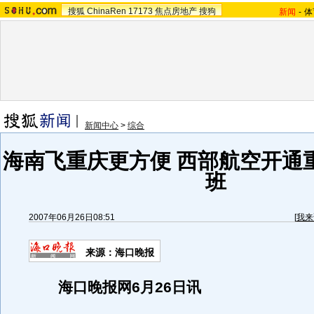
搜狐
ChinaRen
17173
焦点房地产
搜狗
新闻
-
体
新闻中心
>
综合
海南飞重庆更方便 西部航空开通
班
2007年06月26日08:51
[
我来
来源：海口晚报
海口晚报网6月26日讯