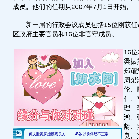
成员。他们的任期从2007年7月1日开始。
新一届的行政会议成员包括15位刚获任
区政府主要官员和16位非官守成员。
16
梁振
郑耀
周梁
伦、
仁、
理、
鸿、
龄、
良。