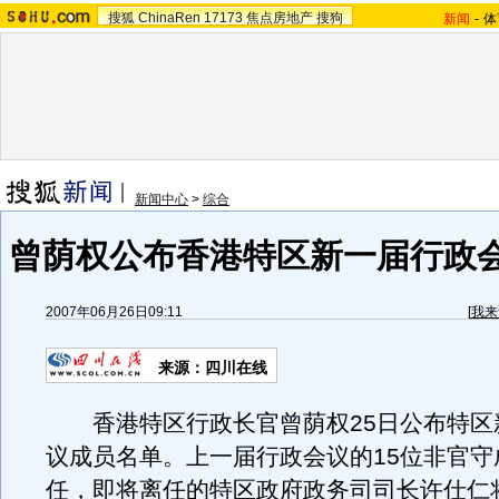
搜狐
ChinaRen
17173
焦点房地产
搜狗
新闻
-
体
新闻中心
>
综合
曾荫权公布香港特区新一届行政
2007年06月26日09:11
[
我来
来源：四川在线
香港特区行政长官曾荫权25日公布特区
议成员名单。上一届行政会议的15位非官守
任，即将离任的特区政府政务司司长许仕仁