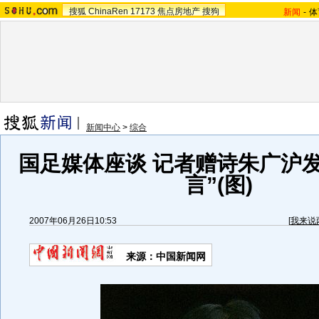
搜狐
ChinaRen
17173
焦点房地产
搜狗
新闻
-
体
新闻中心
>
综合
国足媒体座谈 记者赠诗朱广沪
言”(图)
2007年06月26日10:53
[
我来说
来源：中国新闻网