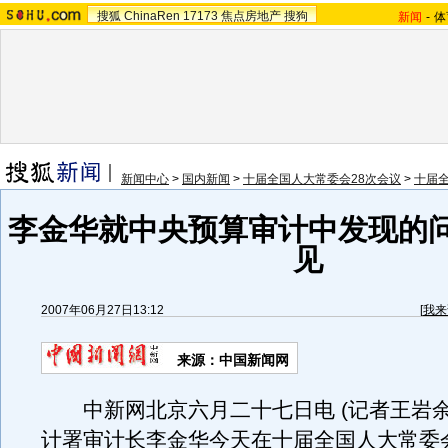
搜狐
ChinaRen
17173
焦点房地产
搜狗
新闻
-
体
新闻中心
>
国内新闻
>
十届全国人大常委会28次会议
>
十届
李金华就中央预算审计中发现的
见
2007年06月27日13:12
[
我来
来源：中国新闻网
中新网北京六月二十七日电 (记者王岩余
计署审计长李金华今天在十届全国人大常委