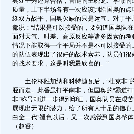
奥处子秀还算合格；鲁能的王晓龙、李微的
质量，上下半场各有一次应该判给国奥的点
终双方战平，国奥欠缺的只是运气。对于平
都说：“结果是可以接受的，要知道国奥队
面对天气、时差、高原反应等诸多因素的考
情况下能取得一个平局并不是不可以接受的
的队伍表现出了很好的战术素养，队员们很
的战术要求，这是叫我最欣喜的。”
土伦杯胜加纳和科特迪瓦后，“杜克非”
胫而走。此番虽打平南非，但国奥的“霸道打
非”称号却进一步得到印证，国奥队员在艰
展现出无限的潜力，给了所有人十足的信心
白金一代”褪色以后，又一次感觉到国奥整
（赵睿）