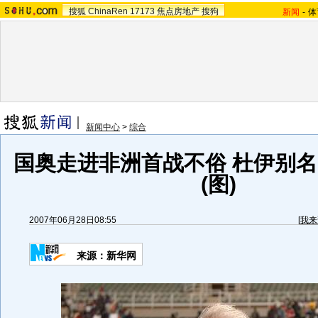
搜狐
ChinaRen
17173
焦点房地产
搜狗
新闻
-
体
新闻中心
>
综合
国奥走进非洲首战不俗 杜伊别名
(图)
2007年06月28日08:55
[
我来
来源：新华网