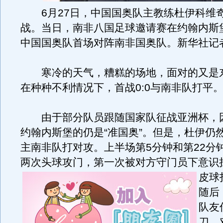
6月27日，中国国奥队主教练杜伊科维
战。当日，南非八国足球邀请赛在约翰内斯
中国国奥队首场对阵南非国奥队。新华社记
寒冷的天气，糟糕的场地，面对的又是
在种种不利情况下，首战0:0与南非队打平
由于部分队员跟随国家队征战亚洲杯，
约翰内斯堡的仍是“准国奥”。但是，杜伊仍
主南非队打对攻。上半场第5分钟和第22分
两次头球攻门，第一次被对方守门员下意识
皮球
随后
队友
刀，