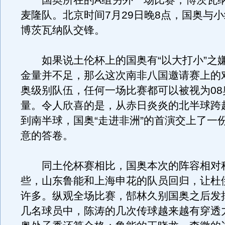
国奥所在的A组另外一场比赛，博茨瓦纳队
麦隆队。北京时间7月29日晚8点，国奥与
博茨瓦纳队交锋。
如果说土伦杯上的国奥有“以大打小”之
金量并不足，那么这次南非八国邀请赛上的
奥级别队伍，任何一场比赛都可以被视为08
量。令人欣喜的是，从赤日炎炎的北半球跨
到南半球，国奥“走进非洲”的首演交上了一
意的答卷。
同土伦杯赛相比，国奥本次的阵容相对
些，山东鲁能和上海申花的队员回归，让杜
许多。纵观全场比赛，郜林久别国奥之后发
几名球员中，陈涛的几次传球越来越有穿透