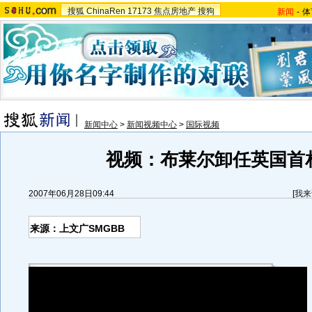
搜狐
ChinaRen
17173
焦点房地产
搜狗
新闻
-
体
新闻中心
>
新闻视频中心
>
国际视频
视频：布莱尔卸任英国首
2007年06月28日09:44
[
我来
来源：上文广SMGBB