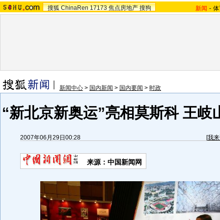
搜狐
ChinaRen
17173
焦点房地产
搜狗
新闻
-
体
新闻中心
>
国内新闻
>
国内要闻
>
时政
“新北京新奥运”亮相莫斯科 王岐
2007年06月29日00:28
[
我来
来源：中国新闻网