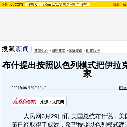
搜狐
ChinaRen
17173
焦点房地产
搜狗
新闻
-
体
新闻中心
>
国际新闻
>
国际要闻
>
时事快报
布什提出按照以色列模式把伊拉
家
2007年06月29日19:49
[
我来
来源：人民网
人民网6月29日讯 美国总统布什说，美
策已经取得了成效，希望按照以色列模式建