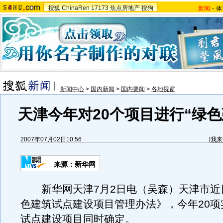
搜狐
ChinaRen
17173
焦点房地产
搜狗
新闻
-
体
新闻中心
>
国内新闻
>
国内要闻
>
各地视窗
天津今年对20个项目进行“绿色
2007年07月02日10:56
[
我来
来源：新华网
新华网天津7月2日电（吴森）天津市近
色建筑试点建设项目管理办法》，今年20项
试点建设项目同时确定。