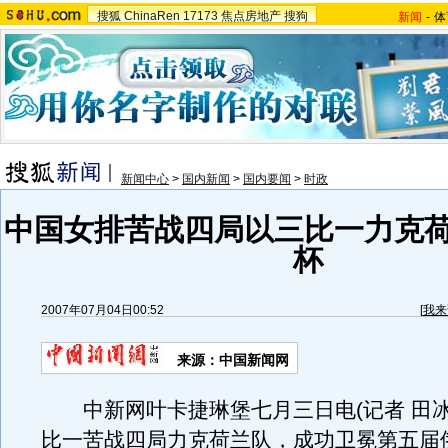
搜狐
ChinaRen
17173
焦点房地产
搜狗
新闻
-
体
新闻中心
>
国内新闻
>
国内要闻
>
时政
中国女排苦战四局以三比一力克荷
杯
2007年07月04日00:52
[
我来
来源：中国新闻网
中新网叶卡捷琳堡七月三日电(记者 田冰
比一苦战四局力克荷兰队，成功卫冕第五届