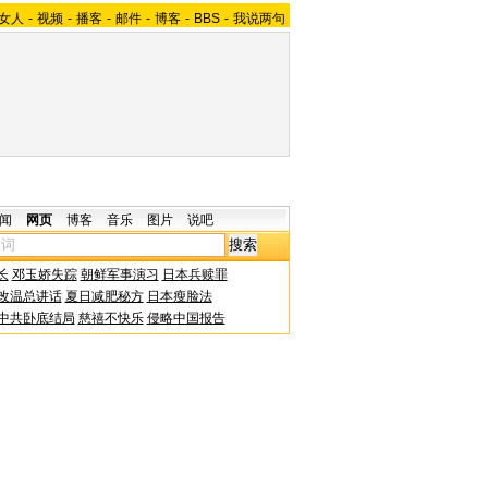
女人
-
视频
-
播客
-
邮件
-
博客
-
BBS
-
我说两句
闻
网页
博客
音乐
图片
说吧
长
邓玉娇失踪
朝鲜军事演习
日本兵赎罪
改温总讲话
夏日减肥秘方
日本瘦脸法
中共卧底结局
慈禧不快乐
侵略中国报告