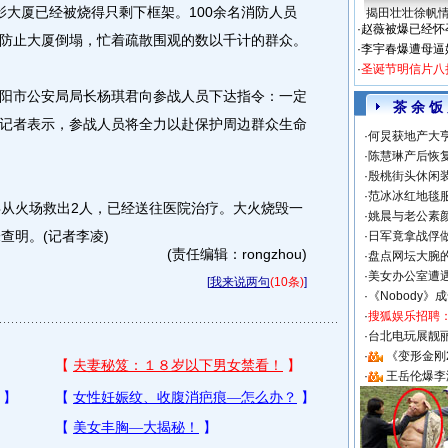
大厦已经被烧得只剩下框架。100余名消防人员
揭田壮壮徐帆
·
赵薇被爆已经怀
防止大厦倒塌，忙着疏散围观的数以千计的群众。
·
李宇春爆遭母逼
·
圣诞节明信片八
市公安局局长杨琪君向参战人员下达指令：一定
茶 余 饭
记者表示，参战人员将全力以赴保护周边群众生命
·
何炅获地产大亨
·
陈慧琳产后恢复
·
殷桃街头休闲装
·
范冰冰红地毯
从火场救出2人，已经送往医院治疗。大火烧毁一
·
姚晨与老公素
查明。(记者李凌)
·
日军竟拿战俘
(责任编辑：rongzhou)
·
盘点网坛大腕
·
美女办公室遭
[
我来说两句
(10条)
]
·
《Nobody》
·
搜狐娱乐招聘
·
台北电玩展靓丽S
·
《变形金刚
·
王岳伦爆李