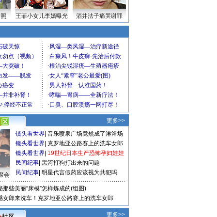
密照
王菲小女儿李嫣曝光
酒井法子痛哭谢罪
更多>>
镜头看世界
|
音乐喷泉广场竟然成了淋浴场
镜头看世界
|
克罗地亚公路赛上的洗车女郎
镜头看世界
|
19世纪日本生产恐怖孕妇娃娃
民间纪事
|
黑河打狗打出来的问题
民间纪事
|
明星代言假药应该视为共犯吗
聚会
秘那些美丽“床模”怎样炼成的(组图)
感女郎来洗车！克罗地亚公路赛上的洗车女郎
更多>>