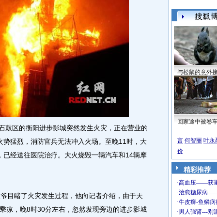
与松鼠的意外
回家途中被卷
石鼓区的衡阳进步影城突然发生火灾，正在营业的
言
何智丽
叶永
火势猛烈，消防官兵无法冲入火场。至晚11时，大
价
，已经送往医院治疗。大火烧毁一辆汽车和14辆摩
精彩推荐
爷目睹了火灾发生过程，他向记者介绍，由于天
乘凉，晚8时30分左右，忽然发现旁边的进步影城