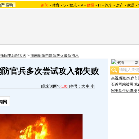
地产
搜狗
新闻
-
体育
-
S
-
娱乐
-
V
-
财经
-
IT
-
汽车
-
房产
-
家居
-
南衡阳电影院大火
>
湖南衡阳电影院失火最新消息
新
消防官兵多次尝试攻入都失败
央视质疑29岁市
石首网站被黑
篡
[
我来说两句
(10)
] [字号：
大
中
小
]
宋美龄牛奶洗澡
闻网