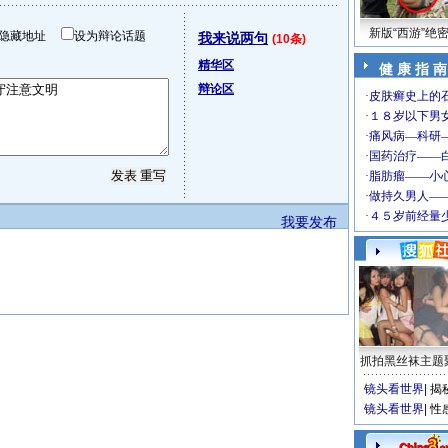
新版“西游”绝
隐藏地址
设为辩论话题
我来说两句
(10条)
精华区
健 康 指 南
辩论区
我要发布
抓拍黑丝袜主题
镜头看世界
|
揭
镜头看世界
|
性