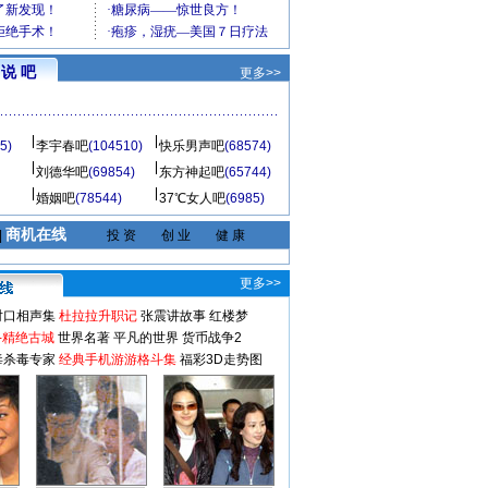
说 吧
更多>>
5)
李宇春吧
(104510)
快乐男声吧
(68574)
刘德华吧
(69854)
东方神起吧
(65744)
婚姻吧
(78544)
37℃女人吧
(6985)
商机在线
|
投 资
创 业
健 康
更多>>
对口相声集
杜拉拉升职记
张震讲故事
红楼梦
-精绝古城
世界名著
平凡的世界
货币战争2
毒杀毒专家
经典手机游游格斗集
福彩3D走势图