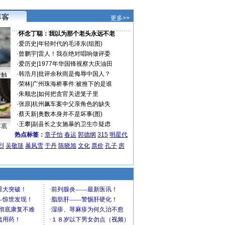
更多>>
·
怀念丁聪：我以为那个老头永远不老
·
爱历史
|
年轻时代的毛泽东(组图)
·
曾鹏宇
|
雷人！我在绝对唱响做评委
·
爱历史
|
1977年华国锋视察大庆油田
·
韩浩月
|
批评余秋雨是侮辱中国人？
接触
·
荣林
|
广州珠海桥事件:被推下的是谁
·
朱顺忠
|
如何把贪官关进笼子里
·
张原
|
杭州飙车案中父亲角色的缺失
·
蔡天新
|
奥数本身并不是坏事(图)
·
王攀
|
副县长之女施暴的卫生巾疑虑
车底
热点标签：
章子怡
春运
郭德纲
315
明星代
烈
吴敬琏
暴风雪
于丹
陈晓旭
文化
票价
孔子
房