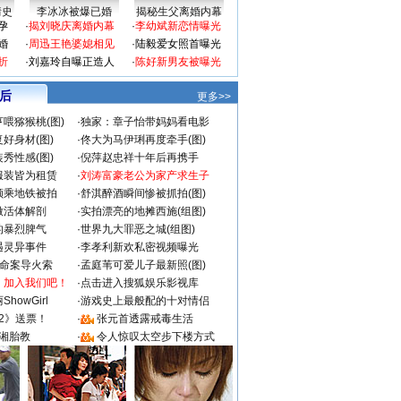
情史
李冰冰被爆已婚
揭秘生父离婚内幕
孕
·
揭刘晓庆离婚内幕
·
李幼斌新恋情曝光
婚
·
周迅王艳婆媳相见
·
陆毅爱女照首曝光
折
·
刘嘉玲自曝正造人
·
陈好新男友被曝光
 后
更多>>
喂猕猴桃(图)
·
独家：章子怡带妈妈看电影
好身材(图)
·
佟大为马伊琍再度牵手(图)
秀性感(图)
·
倪萍赵忠祥十年后再携手
服装皆为租赁
·
刘涛富豪老公为家产求生子
颜乘地铁被拍
·
舒淇醉酒瞬间惨被抓拍(图)
做活体解剖
·
实拍漂亮的地摊西施(组图)
的暴烈脾气
·
世界九大罪恶之城(组图)
遇灵异事件
·
李孝利新欢私密视频曝光
成命案导火索
·
孟庭苇可爱儿子最新照(图)
：加入我们吧！
·
点击进入搜狐娱乐影视库
howGirl
·
游戏史上最般配的十对情侣
2》送票！
·
张元首透露戒毒生活
湘胎教
·
令人惊叹太空步下楼方式