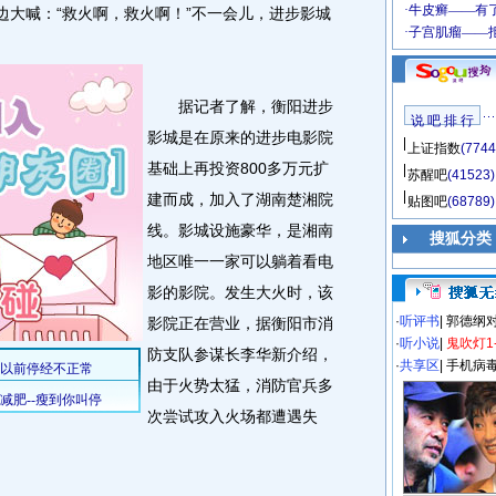
边大喊：“救火啊，救火啊！”不一会儿，进步影城
据记者了解，衡阳进步
说 吧 排 行
影城是在原来的进步电影院
上证指数
(7744
基础上再投资800多万元扩
苏醒吧
(41523)
建而成，加入了湖南楚湘院
贴图吧
(68789)
线。影城设施豪华，是湘南
搜狐分类
地区唯一一家可以躺着看电
影的影院。发生大火时，该
·
听评书
|
郭德纲
影院正在营业，据衡阳市消
·
听小说
|
鬼吹灯1
防支队参谋长李华新介绍，
·
共享区
|
手机病
由于火势太猛，消防官兵多
次尝试攻入火场都遭遇失