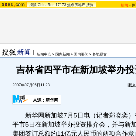
搜狐
ChinaRen
17173
焦点房地产
搜狗
新闻
-
体
新闻中心
>
国内新闻
>
国内要闻
>
各地视窗
吉林省四平市在新加坡举办投
2007年07月06日11:23
[
我来
来源：新华网
新华网新加坡7月5日电（记者郑晓奕）
平市5日在新加坡举办投资推介会，并与新
集团签订总额约11亿元人民币的两项合作意