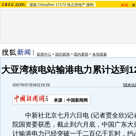
搜狐
ChinaRen
17173
焦点房地产
搜狗
新闻
-
体
新闻中心
>
国内新闻
>
国内要闻
>
各地视窗
大亚湾核电站输港电力累计达到12
2007年07月06日19:29
[
我来说
来源：中国新闻网
中新社北京七月六日电 (记者贾全欣)记
院国资委获悉，截止到六月底，中国广东大
计输港电力已经突破一千二百亿千瓦时，约