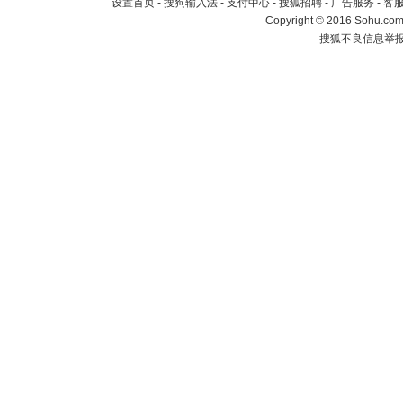
设置首页
-
搜狗输入法
-
支付中心
-
搜狐招聘
-
广告服务
-
客
Copyright
©
2016 Sohu.com 
搜狐不良信息举