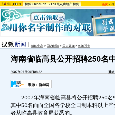
搜狐
ChinaRen
17173
焦点房地产
搜狗
新闻
-
体
新闻中心
>
国内新闻
>
国内要闻
>
各地视窗
海南省临高县公开招聘250名
2007年07月09日08:32
[
我来
来源：新华网
2007年海南省临高县将公开招聘250名
其中50名面向全国各学校全日制本科以上毕
者从临高县教育局获悉的。