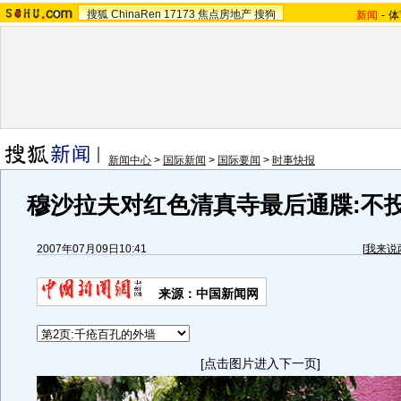
搜狐
ChinaRen
17173
焦点房地产
搜狗
新闻
-
体
新闻中心
>
国际新闻
>
国际要闻
>
时事快报
穆沙拉夫对红色清真寺最后通牒:不
2007年07月09日10:41
[
我来说
来源：中国新闻网
[点击图片进入下一页]