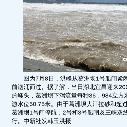
图为7月8日，洪峰从葛洲坝1号船闸紧
前汹涌而过。据了解，当日湖北宜昌迎来20
的峰头，葛洲坝下泻流量每秒36，984立方
游水位50.75米。由于葛洲坝大江拉砂和超
葛洲坝1号闸停航，2号和3号船闸及三峡双
行。中新社发韩玉洪摄