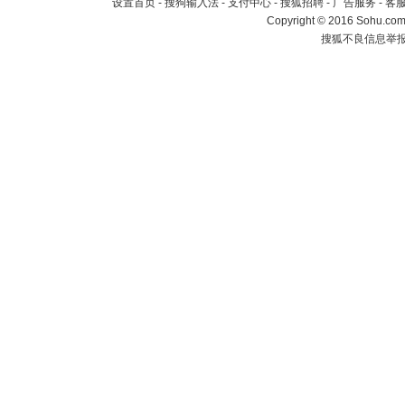
设置首页
-
搜狗输入法
-
支付中心
-
搜狐招聘
-
广告服务
-
客
Copyright
©
2016 Sohu.com 
搜狐不良信息举