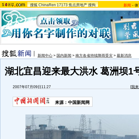
搜狐
ChinaRen
17173
焦点房地产
搜狗
新闻
-
体
新闻中心
>
国内新闻
>
南方各省持续降雨受灾
>
最新消息
湖北宜昌迎来最大洪水 葛洲坝1号
2007年07月09日11:27
[
我来
来源：中国新闻网