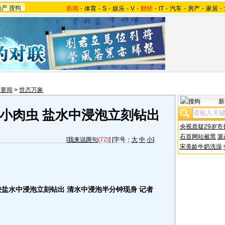
地产
搜狗
新闻
-
体育
-
S
-
娱乐
-
V
-
财经
-
IT
-
汽车
-
房产
-
家居
-
会要闻
>
世态万象
新
小肉虫 盐水中浸泡立刻钻出
央视质疑29岁市
石首网站被黑
篡
[
我来说两句
(72)
] [字号：
大
中
小
]
宋美龄牛奶洗澡
映盐水中浸泡立刻钻出 清水中浸泡半分钟现身 记者