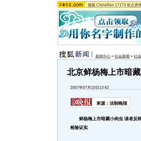
搜狐
ChinaRen
17173
焦点房
新闻中心
>
社会新闻
>
社
北京鲜杨梅上市暗藏
2007年07月10日13:42
来源：法制晚报
鲜杨梅上市暗藏小肉虫 读者反
检验证实