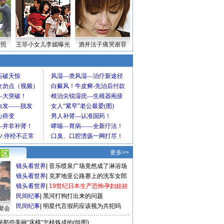
密照
王菲小女儿李嫣曝光
酒井法子痛哭谢罪
更多>>
镜头看世界
|
音乐喷泉广场竟然成了淋浴场
镜头看世界
|
克罗地亚公路赛上的洗车女郎
镜头看世界
|
19世纪日本生产恐怖孕妇娃娃
民间纪事
|
黑河打狗打出来的问题
民间纪事
|
明星代言假药应该视为共犯吗
聚会
秘那些美丽“床模”怎样炼成的(组图)