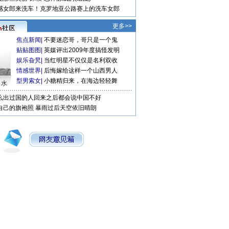
感女郎来洗车！克罗地亚公路赛上的洗车女郎
更多>>
焦点新闻
|
不要迷恋哥，哥只是一个鬼
贴贴图图
|
英媒评出2009年度搞怪发明
娱乐旮旯
|
当红明星不仅仅是名利双收
情感世界
|
后悔嫁给这样一个山西男人
型男索女
|
小糖精归来，在海边轻轻舞
口水
么出过国的人回来之后都会说中国不好
自己的旗袍照
暴雨过后天空依旧晴朗