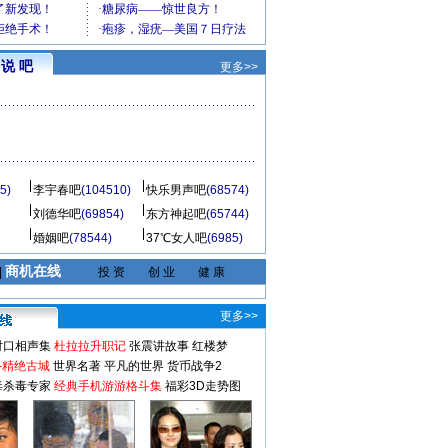
说 吧
更多>>
5)
李宇春吧
(104510)
快乐男声吧
(68574)
刘德华吧
(69854)
东方神起吧
(65744)
婚姻吧
(78544)
37℃女人吧
(6985)
商机在线
|
投 资
创 业
健 康
更多>>
对口相声集
杜拉拉升职记
张震讲故事
红楼梦
-精绝古城
世界名著
平凡的世界
货币战争2
毒杀毒专家
经典手机游游格斗集
福彩3D走势图