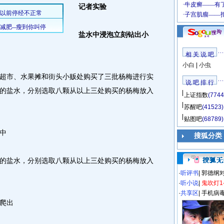
记者实验
盐水中浸泡立刻钻出小
相 关 说 吧
小白
|
小虫
市、水果摊和街头小贩处购买了三批杨梅进行实
说 吧 排 行
的盐水，分别选取八颗从以上三处购买的杨梅放入
上证指数
(7744
苏醒吧
(41523)
贴图吧
(68789)
中
搜狐分类
盐水，分别选取八颗从以上三处购买的杨梅放入
·
听评书
|
郭德纲
·
听小说
|
鬼吹灯1
·
共享区
|
手机病
爬出