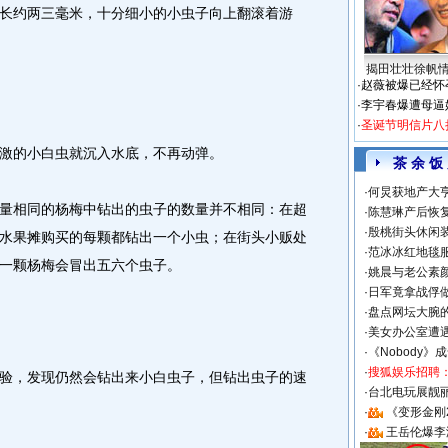
约两三毫米，十分细小的小虫子向上翻滚着游
揭田壮壮徐帆
·
赵薇被爆已经怀
·
李宇春爆遭母逼
·
圣诞节明信片八
的小白虫就沉入水底，不再动弹。
茶 余 饭
·
何炅获地产大亨
相同的杨梅中钻出的虫子的数量并不相同：在超
·
陈慧琳产后恢复
·
殷桃街头休闲装
水果摊购买的每颗都钻出一个小虫；在街头小贩处
·
范冰冰红地毯
一颗杨梅会冒出五六个虫子。
·
姚晨与老公素
·
日军竟拿战俘
·
盘点网坛大腕
·
美女办公室遭
·
《Nobody》
·
搜狐娱乐招聘
，发现仍然会钻出来小白虫子，但钻出虫子的速
·
台北电玩展靓丽S
·
《变形金刚
·
王岳伦爆李