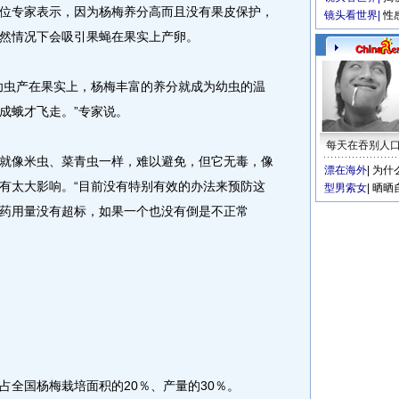
专家表示，因为杨梅养分高而且没有果皮保护，
镜头看世界
|
性
然情况下会吸引果蝇在果实上产卵。
虫产在果实上，杨梅丰富的养分就成为幼虫的温
成蛾才飞走。”专家说。
每天在吞别人
像米虫、菜青虫一样，难以避免，但它无毒，像
漂在海外
|
为什
有太大影响。“目前没有特别有效的办法来预防这
型男索女
|
晒晒
药用量没有超标，如果一个也没有倒是不正常
全国杨梅栽培面积的20％、产量的30％。