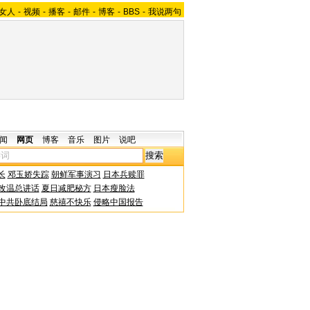
女人
-
视频
-
播客
-
邮件
-
博客
-
BBS
-
我说两句
闻
网页
博客
音乐
图片
说吧
长
邓玉娇失踪
朝鲜军事演习
日本兵赎罪
改温总讲话
夏日减肥秘方
日本瘦脸法
中共卧底结局
慈禧不快乐
侵略中国报告