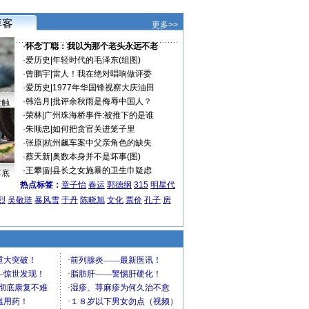
更多>>
·
怀念丁聪：我以为那个老头永远不老
·
爱历史
|
年轻时代的毛泽东(组图)
·
曾鹏宇
|
雷人！我在绝对唱响做评委
·
爱历史
|
1977年华国锋视察大庆油田
·
韩浩月
|
批评余秋雨是侮辱中国人？
接触
·
荣林
|
广州珠海桥事件:被推下的是谁
·
朱顺忠
|
如何把贪官关进笼子里
·
张原
|
杭州飙车案中父亲角色的缺失
·
蔡天新
|
奥数本身并不是坏事(图)
·
王攀
|
副县长之女施暴的卫生巾疑虑
车底
热点标签：
章子怡
春运
郭德纲
315
明星代
烈
吴敬琏
暴风雪
于丹
陈晓旭
文化
票价
孔子
房