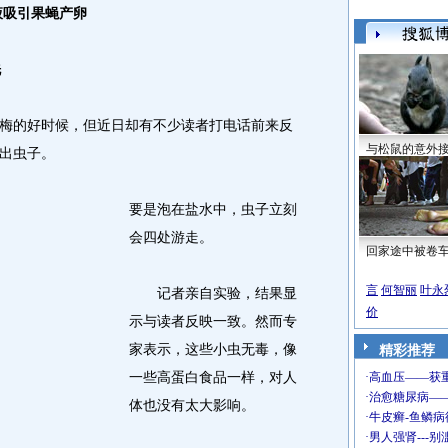
液吸引果蝇产卵
洗
的好时候，但近日却有不少读者打电话前来反
与松鼠的意外
出虫子。
要是泡在盐水中，虫子立刻
会四处游走。
回家途中被卷
言
何智丽
叶永
记者亲自实验，结果显
价
示与读者反映一致。然而专
家表示，这些小虫无毒，像
精彩推荐
一些高蛋白食品一样，对人
体也没有太大影响。