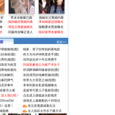
情史
李冰冰被爆已婚
揭秘生父离婚内幕
孕
·
揭刘晓庆离婚内幕
·
李幼斌新恋情曝光
婚
·
周迅王艳婆媳相见
·
陆毅爱女照首曝光
折
·
刘嘉玲自曝正造人
·
陈好新男友被曝光
 后
更多>>
喂猕猴桃(图)
·
独家：章子怡带妈妈看电影
好身材(图)
·
佟大为马伊琍再度牵手(图)
秀性感(图)
·
倪萍赵忠祥十年后再携手
服装皆为租赁
·
刘涛富豪老公为家产求生子
颜乘地铁被拍
·
舒淇醉酒瞬间惨被抓拍(图)
做活体解剖
·
实拍漂亮的地摊西施(组图)
的暴烈脾气
·
世界九大罪恶之城(组图)
遇灵异事件
·
李孝利新欢私密视频曝光
成命案导火索
·
孟庭苇可爱儿子最新照(图)
：加入我们吧！
·
点击进入搜狐娱乐影视库
howGirl
·
游戏史上最般配的十对情侣
2》送票！
·
张元首透露戒毒生活
湘胎教
·
令人惊叹太空步下楼方式