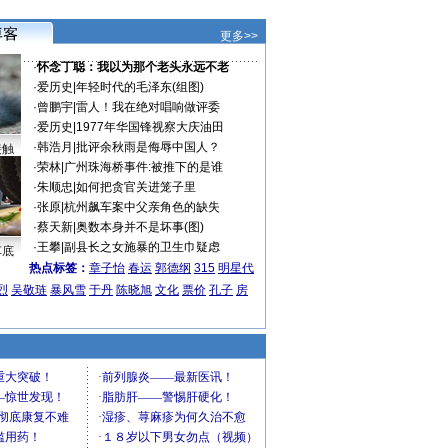
更多>>
·
怀念丁聪：我以为那个老头永远不老
·
爱历史
|
年轻时代的毛泽东(组图)
·
曾鹏宇
|
雷人！我在绝对唱响做评委
·
爱历史
|
1977年华国锋视察大庆油田
·
韩浩月
|
批评余秋雨是侮辱中国人？
接触
·
荣林
|
广州珠海桥事件:被推下的是谁
·
朱顺忠
|
如何把贪官关进笼子里
·
张原
|
杭州飙车案中父亲角色的缺失
·
蔡天新
|
奥数本身并不是坏事(图)
·
王攀
|
副县长之女施暴的卫生巾疑虑
车底
热点标签：
章子怡
春运
郭德纲
315
明星代
烈
吴敬琏
暴风雪
于丹
陈晓旭
文化
票价
孔子
房