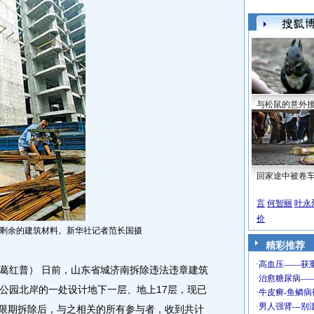
与松鼠的意外
回家途中被卷
言
何智丽
叶永
价
清理剩余的建筑材料。新华社记者范长国摄
精彩推荐
红普） 日前，山东省城济南拆除违法违章建筑
公园北岸的一处设计地下一层、地上17层，现已
令限期拆除后，与之相关的所有参与者，收到共计