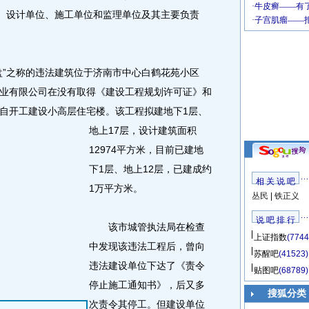
位、设计单位、施工单位和监理单位及其主要负责
”之称的违法建筑位于济南市中心白鹤花苑小区
业有限公司在没有取得《建设工程规划许可证》和
自开工建设小高层住宅楼。
该工程拟建地下1层、
地上17层，设计建筑面积
12974平方米，目前已建地
下1层、地上12层，已建成约
相 关 说 吧
1万平方米。
丛民
|
铁正义
说 吧 排 行
该市城管执法局在检查
上证指数
(7744
中发现该违法工程后，曾向
苏醒吧
(41523)
违法建设单位下达了《责令
贴图吧
(68789)
停止施工通知书》，后又多
搜狐分类
次责令其停工。但建设单位