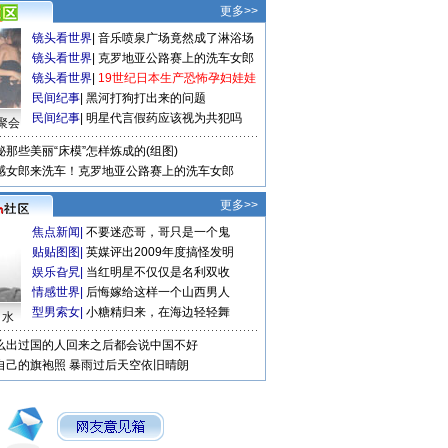
更多>>
镜头看世界
|
音乐喷泉广场竟然成了淋浴场
镜头看世界
|
克罗地亚公路赛上的洗车女郎
镜头看世界
|
19世纪日本生产恐怖孕妇娃娃
民间纪事
|
黑河打狗打出来的问题
民间纪事
|
明星代言假药应该视为共犯吗
聚会
秘那些美丽“床模”怎样炼成的(组图)
感女郎来洗车！克罗地亚公路赛上的洗车女郎
更多>>
焦点新闻
|
不要迷恋哥，哥只是一个鬼
贴贴图图
|
英媒评出2009年度搞怪发明
娱乐旮旯
|
当红明星不仅仅是名利双收
情感世界
|
后悔嫁给这样一个山西男人
型男索女
|
小糖精归来，在海边轻轻舞
口水
么出过国的人回来之后都会说中国不好
自己的旗袍照
暴雨过后天空依旧晴朗