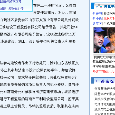
在停工一段时间后，又擅自
恢复违法建设。对此，市城
·
听评书
|
郭德纲
·
听小说
|
鬼吹灯1
白鹤社区居委会和山东联兴置业有限公司共处罚款
·
共享区
|
手机病
东三箭建设工程股份有限公司给予警告，并处罚款50
勘察设计有限公司给予警告，没收违法所得11万
对违法建设、施工、设计等单位相关负责人和主要
揭田壮壮徐帆
·
赵薇被爆已经怀
参与建设者作出了行政处罚，除对山东省铁正义
·
李宇春爆遭母逼
，停止其参加济南市设计投标资格半年，并建议降
·
圣诞节明信片八
股份公司，要求勒令内部整顿，停止投标资格6个
茶 余 饭
建筑资质并吊销其项目负责人的执业资格。参与违
·
何炅获地产大亨
公司济南分公司被驱逐出济南建筑市场，取消进济
·
陈慧琳产后恢复
进行工程监理的济南市三利建设监理公司，鉴于其
·
殷桃街头休闲装
·
范冰冰红地毯
请上级主管机关，吊销其监理资质、取消其在济南
·
姚晨与老公素
·
日军竟拿战俘