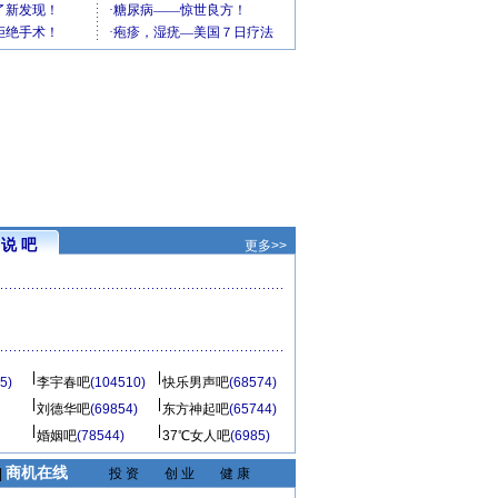
说 吧
更多>>
5)
李宇春吧
(104510)
快乐男声吧
(68574)
刘德华吧
(69854)
东方神起吧
(65744)
婚姻吧
(78544)
37℃女人吧
(6985)
商机在线
|
投 资
创 业
健 康