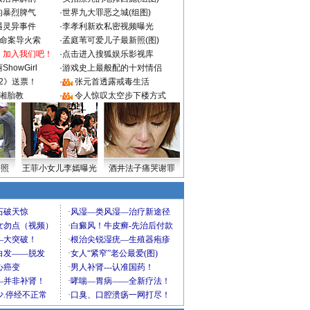
的暴烈脾气
·
世界九大罪恶之城(组图)
遇灵异事件
·
李孝利新欢私密视频曝光
成命案导火索
·
孟庭苇可爱儿子最新照(图)
：加入我们吧！
·
点击进入搜狐娱乐影视库
howGirl
·
游戏史上最般配的十对情侣
2》送票！
·
张元首透露戒毒生活
湘胎教
·
令人惊叹太空步下楼方式
密照
王菲小女儿李嫣曝光
酒井法子痛哭谢罪