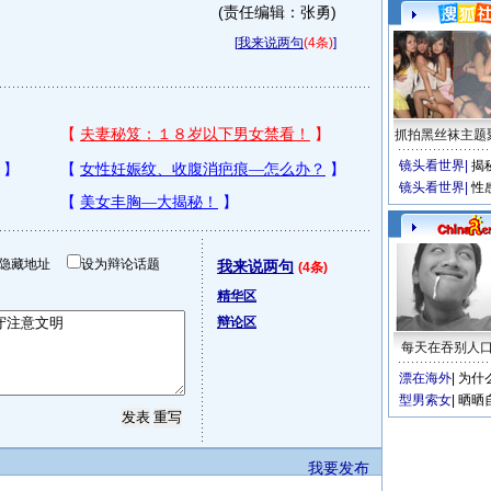
(责任编辑：张勇)
[
我来说两句
(4条)
]
抓拍黑丝袜主题
镜头看世界
|
揭
镜头看世界
|
性
隐藏地址
设为辩论话题
我来说两句
(4条)
精华区
辩论区
每天在吞别人
漂在海外
|
为什
型男索女
|
晒晒
我要发布