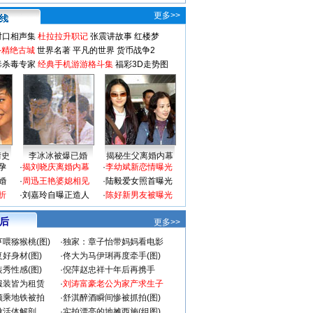
更多>>
对口相声集
杜拉拉升职记
张震讲故事
红楼梦
-精绝古城
世界名著
平凡的世界
货币战争2
毒杀毒专家
经典手机游游格斗集
福彩3D走势图
情史
李冰冰被爆已婚
揭秘生父离婚内幕
孕
·
揭刘晓庆离婚内幕
·
李幼斌新恋情曝光
婚
·
周迅王艳婆媳相见
·
陆毅爱女照首曝光
折
·
刘嘉玲自曝正造人
·
陈好新男友被曝光
 后
更多>>
喂猕猴桃(图)
·
独家：章子怡带妈妈看电影
好身材(图)
·
佟大为马伊琍再度牵手(图)
秀性感(图)
·
倪萍赵忠祥十年后再携手
服装皆为租赁
·
刘涛富豪老公为家产求生子
颜乘地铁被拍
·
舒淇醉酒瞬间惨被抓拍(图)
做活体解剖
·
实拍漂亮的地摊西施(组图)