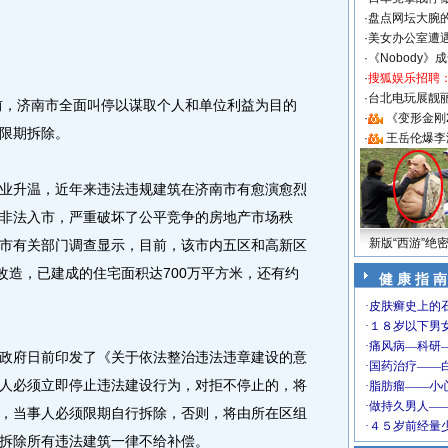
·
盘点网坛大腕
·
美女办公室遭
·
《Nobody》
·
搜狐娱乐招聘
·
台北电玩展靓丽S
，济南市全面叫停以谋取个人和单位利益为目的
·
《变形金刚
限期拆除。
·
王岳伦爆李
升温，近年来违法违规建筑在济南市有愈演愈烈
非法入市，严重破坏了公平竞争的房地产市场秩
新版“西游”绝
市有关部门调查显示，目前，该市内五区和高新区
改造，已建成的住宅面积达700万平方米，还有约
健 康 指 南
府日前印发了《关于依法整治违法违章建设的意
人必须立即停止违法建设行为，对拒不停止的，将
，当事人必须限期自行拆除，否则，将由所在区组
拆除所有违法建筑一律不给补偿。