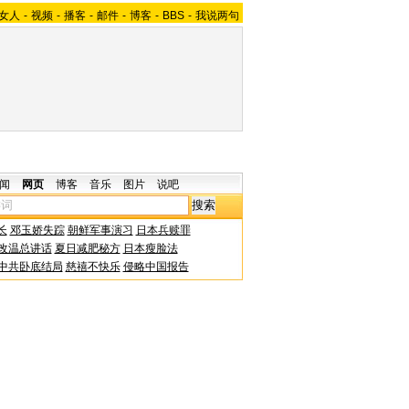
女人
-
视频
-
播客
-
邮件
-
博客
-
BBS
-
我说两句
闻
网页
博客
音乐
图片
说吧
长
邓玉娇失踪
朝鲜军事演习
日本兵赎罪
改温总讲话
夏日减肥秘方
日本瘦脸法
中共卧底结局
慈禧不快乐
侵略中国报告