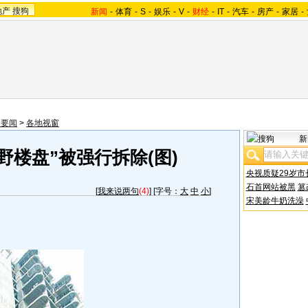
地产
搜狗
新闻
-
体育
-
S
-
娱乐
-
V
-
财经
-
IT
-
汽车
-
房产
-
家居
-
内要闻
>
各地视窗
新
野楼盘”被强行拆除(图)
央视质疑29岁市
石首网站被黑
篡
[
我来说两句
(4)
] [字号：
大
中
小
]
宋美龄牛奶洗澡