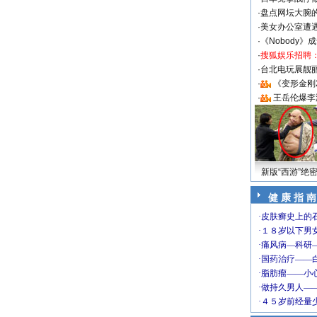
·
盘点网坛大腕
·
美女办公室遭
·
《Nobody》
·
搜狐娱乐招聘
·
台北电玩展靓丽S
·
《变形金刚
·
王岳伦爆李
新版“西游”绝
健 康 指 南