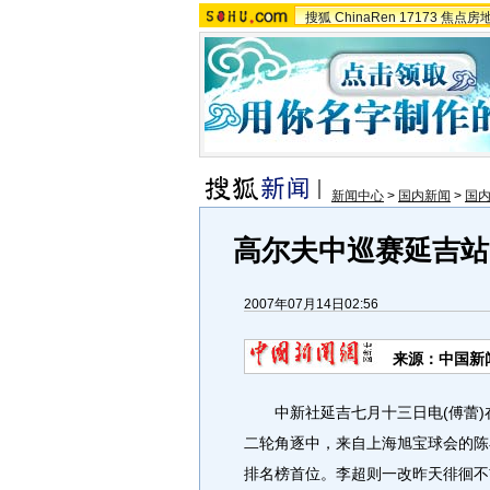
搜狐
ChinaRen
17173
焦点房
新闻中心
>
国内新闻
>
国
高尔夫中巡赛延吉站
2007年07月14日02:56
来源：中国新
中新社延吉七月十三日电(傅蕾)在
二轮角逐中，来自上海旭宝球会的陈
排名榜首位。李超则一改昨天徘徊不