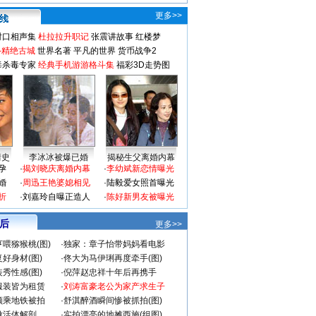
更多>>
对口相声集
杜拉拉升职记
张震讲故事
红楼梦
-精绝古城
世界名著
平凡的世界
货币战争2
毒杀毒专家
经典手机游游格斗集
福彩3D走势图
情史
李冰冰被爆已婚
揭秘生父离婚内幕
孕
·
揭刘晓庆离婚内幕
·
李幼斌新恋情曝光
婚
·
周迅王艳婆媳相见
·
陆毅爱女照首曝光
折
·
刘嘉玲自曝正造人
·
陈好新男友被曝光
 后
更多>>
喂猕猴桃(图)
·
独家：章子怡带妈妈看电影
好身材(图)
·
佟大为马伊琍再度牵手(图)
秀性感(图)
·
倪萍赵忠祥十年后再携手
服装皆为租赁
·
刘涛富豪老公为家产求生子
颜乘地铁被拍
·
舒淇醉酒瞬间惨被抓拍(图)
做活体解剖
·
实拍漂亮的地摊西施(组图)