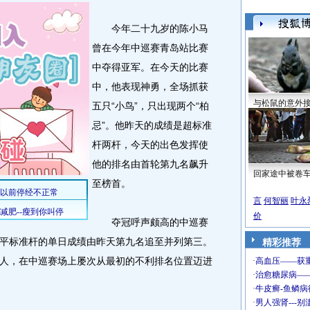
今年二十九岁的陈小马
曾在今年中巡赛青岛站比赛
中夺得亚军。在今天的比赛
中，他表现神勇，全场抓获
与松鼠的意外
五只“小鸟”，只出现两个“柏
忌”。他昨天的成绩是超标准
杆两杆，今天的出色发挥使
他的排名由首轮第九名飙升
回家途中被卷
至榜首。
言
何智丽
叶永
价
夺冠呼声颇高的中巡赛
平标准杆的单日成绩由昨天第九名追至并列第三。
精彩推荐
人，在中巡赛场上屡次从最初的不利排名位置迈进