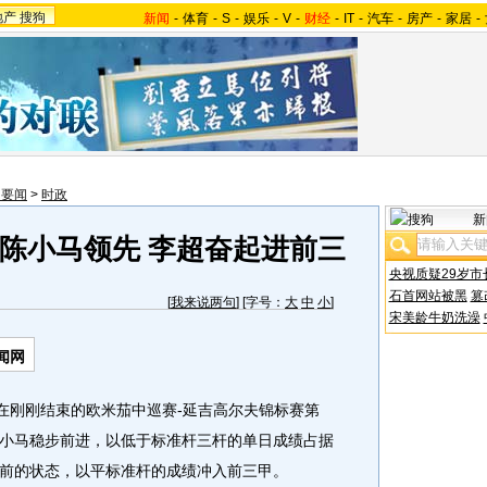
地产
搜狗
新闻
-
体育
-
S
-
娱乐
-
V
-
财经
-
IT
-
汽车
-
房产
-
家居
-
内要闻
>
时政
新
陈小马领先 李超奋起进前三
央视质疑29岁市
石首网站被黑
篡
[
我来说两句
] [字号：
大
中
小
]
宋美龄牛奶洗澡
闻网
刚刚结束的欧米茄中巡赛-延吉高尔夫锦标赛第
小马稳步前进，以低于标准杆三杆的单日成绩占据
前的状态，以平标准杆的成绩冲入前三甲。