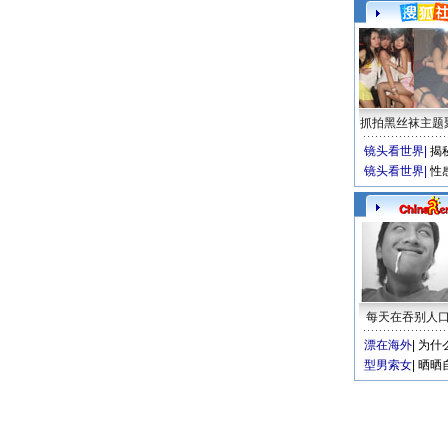
抓拍黑丝袜主题
镜头看世界
|
揭
镜头看世界
|
性
每天在吞别人
漂在海外
|
为什
型男索女
|
晒晒