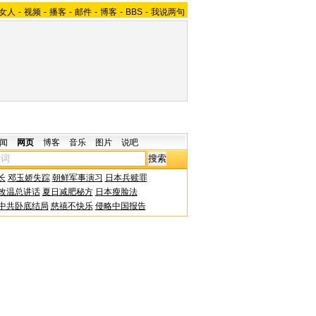
女人
-
视频
-
播客
-
邮件
-
博客
-
BBS
-
我说两句
闻
网页
博客
音乐
图片
说吧
长
邓玉娇失踪
朝鲜军事演习
日本兵赎罪
改温总讲话
夏日减肥秘方
日本瘦脸法
中共卧底结局
慈禧不快乐
侵略中国报告