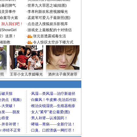
的暴烈脾气
·
世界九大罪恶之城(组图)
遇灵异事件
·
李孝利新欢私密视频曝光
成命案导火索
·
孟庭苇可爱儿子最新照(图)
：加入我们吧！
·
点击进入搜狐娱乐影视库
howGirl
·
游戏史上最般配的十对情侣
2》送票！
·
张元首透露戒毒生活
湘胎教
·
令人惊叹太空步下楼方式
密照
王菲小女儿李嫣曝光
酒井法子痛哭谢罪