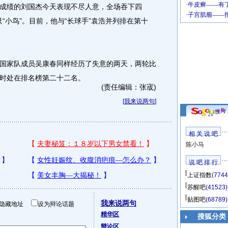
绩的刘国杰今天表现不尽人意，全场吞下四
只“小鸟”。目前，他与“长球手”袁浩并列排在第十
家队成员吴康春同样经历了失意的两天，两轮比
时处在排名榜第二十二名。
(责任编辑：张宬)
[
我来说两句
]
相 关 说 吧
陈小马
说 吧 排 行
上证指数
(7744
苏醒吧
(41523)
贴图吧
(68789)
我来说两句
隐藏地址
设为辩论话题
精华区
搜狐分类
辩论区