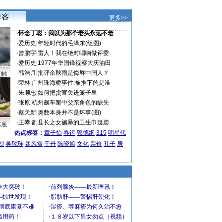
更多>>
·
怀念丁聪：我以为那个老头永远不老
·
爱历史
|
年轻时代的毛泽东(组图)
·
曾鹏宇
|
雷人！我在绝对唱响做评委
·
爱历史
|
1977年华国锋视察大庆油田
·
韩浩月
|
批评余秋雨是侮辱中国人？
接触
·
荣林
|
广州珠海桥事件:被推下的是谁
·
朱顺忠
|
如何把贪官关进笼子里
·
张原
|
杭州飙车案中父亲角色的缺失
·
蔡天新
|
奥数本身并不是坏事(图)
·
王攀
|
副县长之女施暴的卫生巾疑虑
车底
热点标签：
章子怡
春运
郭德纲
315
明星代
烈
吴敬琏
暴风雪
于丹
陈晓旭
文化
票价
孔子
房