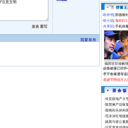
·
听评书
|
郭德纲
·
听小说
|
鬼吹灯1
·
共享区
|
手机病
我要发布
揭田壮壮徐帆
·
赵薇被爆已经怀
·
李宇春爆遭母逼
·
圣诞节明信片八
茶 余 饭
·
何炅获地产大亨
·
陈慧琳产后恢复
·
殷桃街头休闲装
·
范冰冰红地毯
·
姚晨与老公素
·
日军竟拿战俘