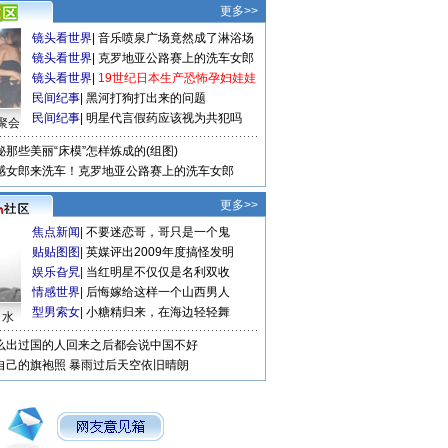
更多>>
镜头看世界
|
音乐喷泉广场竟然成了淋浴场
镜头看世界
|
克罗地亚公路赛上的洗车女郎
镜头看世界
|
19世纪日本生产恐怖孕妇娃娃
民间纪事
|
黑河打狗打出来的问题
民间纪事
|
明星代言假药应该视为共犯吗
聚会
秘那些美丽“床模”怎样炼成的(组图)
感女郎来洗车！克罗地亚公路赛上的洗车女郎
更多>>
焦点新闻
|
不要迷恋哥，哥只是一个鬼
贴贴图图
|
英媒评出2009年度搞怪发明
娱乐旮旯
|
当红明星不仅仅是名利双收
情感世界
|
后悔嫁给这样一个山西男人
型男索女
|
小糖精归来，在海边轻轻舞
口水
么出过国的人回来之后都会说中国不好
自己的旗袍照
暴雨过后天空依旧晴朗