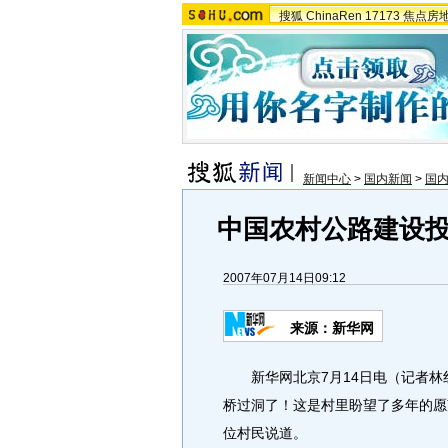
搜狐
ChinaRen
17173
焦点房
新闻中心
>
国内新闻
>
国
中国农村公路建设
2007年07月14日09:12
来源：新华网
新华网北京7月14日电（记者林红
桥过洞了！这是村里盼望了多年的愿
位村民说道。