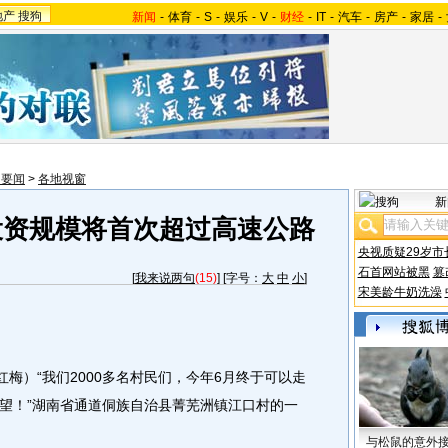
地产
搜狗
新闻
-
体育
-
S
-
娱乐
-
V
-
财经
-
IT
-
汽车
-
房产
-
家居
-
内要闻
>
各地视窗
新
投资规模将首次超过高速公路
央视质疑29岁市
石首网站被黑
篡
[
我来说两句
(15)
] [字号：
大
中
小
]
宋美龄牛奶洗澡
梅）“我们2000多名村民们，今年6月终于可以走
望！”湖南省通道侗族自治县菁芜洲镇江口村的一
与松鼠的意外