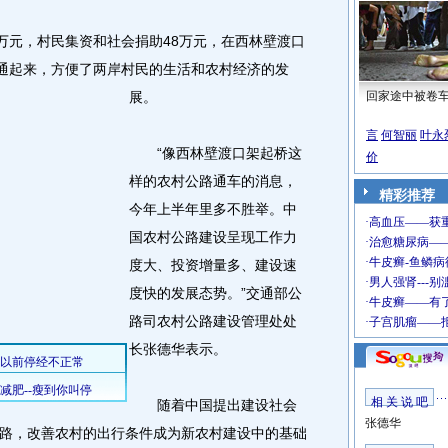
元，村民集资和社会捐助48万元，在西林壁渡口
连通起来，方便了两岸村民的生活和农村经济的发
展。
回家途中被卷
言
何智丽
叶永
“像西林壁渡口架起桥这
价
样的农村公路通车的消息，
精彩推荐
今年上半年里多不胜举。中
国农村公路建设呈现工作力
度大、投资增量多、建设速
度快的发展态势。”交通部公
路司农村公路建设管理处处
长张德华表示。
相 关 说 吧
随着中国提出建设社会
张德华
路，改善农村的出行条件成为新农村建设中的基础