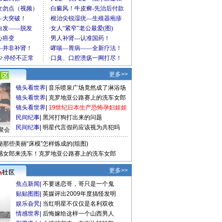
更多>>
镜头看世界
|
音乐喷泉广场竟然成了淋浴场
镜头看世界
|
克罗地亚公路赛上的洗车女郎
镜头看世界
|
19世纪日本生产恐怖孕妇娃娃
民间纪事
|
黑河打狗打出来的问题
民间纪事
|
明星代言假药应该视为共犯吗
聚会
秘那些美丽“床模”怎样炼成的(组图)
感女郎来洗车！克罗地亚公路赛上的洗车女郎
更多>>
焦点新闻
|
不要迷恋哥，哥只是一个鬼
贴贴图图
|
英媒评出2009年度搞怪发明
娱乐旮旯
|
当红明星不仅仅是名利双收
情感世界
|
后悔嫁给这样一个山西男人