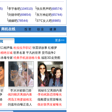
5)
李宇春吧
(104510)
快乐男声吧
(68574)
刘德华吧
(69854)
东方神起吧
(65744)
婚姻吧
(78544)
37℃女人吧
(6985)
商机在线
|
投 资
创 业
健 康
更多>>
对口相声集
杜拉拉升职记
张震讲故事
红楼梦
-精绝古城
世界名著
平凡的世界
货币战争2
毒杀毒专家
经典手机游游格斗集
福彩3D走势图
情史
李冰冰被爆已婚
揭秘生父离婚内幕
孕
·
揭刘晓庆离婚内幕
·
李幼斌新恋情曝光
婚
·
周迅王艳婆媳相见
·
陆毅爱女照首曝光
折
·
刘嘉玲自曝正造人
·
陈好新男友被曝光