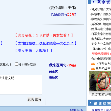
茶 余 饭
(责任编辑：王伟)
·
何炅获地产大亨
·
陈慧琳产后恢复
[
我来说两句
(15条)
]
·
殷桃街头休闲装
·
范冰冰红地毯
·
姚晨与老公素
·
日军竟拿战俘
·
盘点网坛大腕
·
美女办公室遭
·
《Nobody》
·
搜狐娱乐招聘
·
台北电玩展靓丽S
·
《变形金刚
隐藏地址
设为辩论话题
我来说两句
(15条)
·
王岳伦爆李
精华区
辩论区
新版“西游”绝
健 康 指 南
我要发布