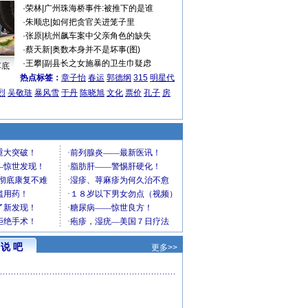
·
荣林
|
广州珠海桥事件:被推下的是谁
·
朱顺忠
|
如何把贪官关进笼子里
·
张原
|
杭州飙车案中父亲角色的缺失
·
蔡天新
|
奥数本身并不是坏事(图)
·
王攀
|
副县长之女施暴的卫生巾疑虑
车底
热点标签：
章子怡
春运
郭德纲
315
明星代
烈
吴敬琏
暴风雪
于丹
陈晓旭
文化
票价
孔子
房
说 吧
更多>>