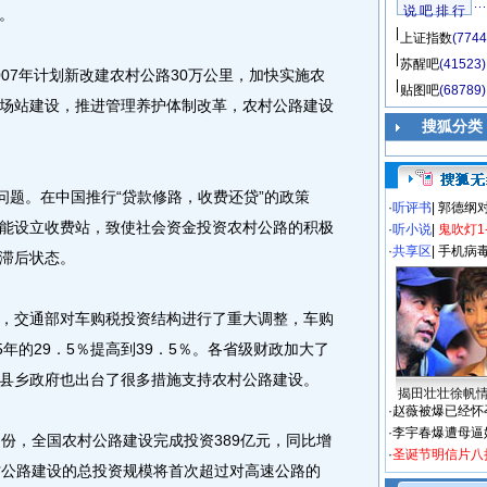
说 吧 排 行
。
上证指数
(7744
苏醒吧
(41523)
7年计划新改建农村公路30万公里，加快实施农
贴图吧
(68789)
场站建设，推进管理养护体制改革，农村公路建设
搜狐分类
题。在中国推行“贷款修路，收费还贷”的政策
·
听评书
|
郭德纲
能设立收费站，致使社会资金投资农村公路的积极
·
听小说
|
鬼吹灯1
·
共享区
|
手机病
滞后状态。
交通部对车购税投资结构进行了重大调整，车购
5年的29．5％提高到39．5％。各省级财政加大了
县乡政府也出台了很多措施支持农村公路建设。
揭田壮壮徐帆
·
赵薇被爆已经怀
·
李宇春爆遭母逼
，全国农村公路建设完成投资389亿元，同比增
·
圣诞节明信片八
村公路建设的总投资规模将首次超过对高速公路的