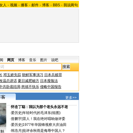
女人
-
视频
-
播客
-
邮件
-
博客
-
BBS
-
我说两句
闻
网页
博客
音乐
图片
说吧
长
邓玉娇失踪
朝鲜军事演习
日本兵赎罪
改温总讲话
夏日减肥秘方
日本瘦脸法
中共卧底结局
慈禧不快乐
侵略中国报告
更多>>
·
怀念丁聪：我以为那个老头永远不老
·
爱历史
|
年轻时代的毛泽东(组图)
·
曾鹏宇
|
雷人！我在绝对唱响做评委
·
爱历史
|
1977年华国锋视察大庆油田
·
韩浩月
|
批评余秋雨是侮辱中国人？
接触