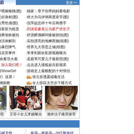
 后
更多>>
喂猕猴桃(图)
·
独家：章子怡带妈妈看电影
好身材(图)
·
佟大为马伊琍再度牵手(图)
秀性感(图)
·
倪萍赵忠祥十年后再携手
服装皆为租赁
·
刘涛富豪老公为家产求生子
颜乘地铁被拍
·
舒淇醉酒瞬间惨被抓拍(图)
做活体解剖
·
实拍漂亮的地摊西施(组图)
的暴烈脾气
·
世界九大罪恶之城(组图)
遇灵异事件
·
李孝利新欢私密视频曝光
成命案导火索
·
孟庭苇可爱儿子最新照(图)
：加入我们吧！
·
点击进入搜狐娱乐影视库
howGirl
·
游戏史上最般配的十对情侣
2》送票！
·
张元首透露戒毒生活
湘胎教
·
令人惊叹太空步下楼方式
密照
王菲小女儿李嫣曝光
酒井法子痛哭谢罪