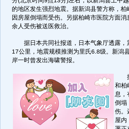
分(北京时间9点13分)左右，以新潟县上中
的地区发生强烈地震。据新潟县警方称，柏
因房屋倒塌而受伤。另据柏崎市医院方面消息
余人受伤被送医救治。
据日本共同社报道，日本气象厅透露，
17公里，地震规模推测为里氏6.8级。新潟
岸一时曾发出海啸警报。
据
和柏
息，
倒塌
伤。
屋内
署正