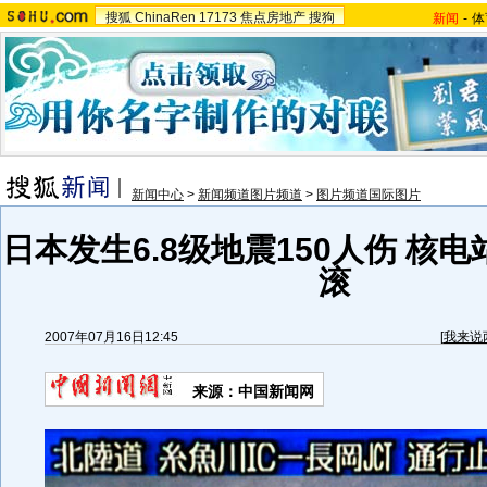
搜狐
ChinaRen
17173
焦点房地产
搜狗
新闻
-
体
新闻中心
>
新闻频道图片频道
>
图片频道国际图片
日本发生6.8级地震150人伤 核
滚
2007年07月16日12:45
[
我来说
来源：中国新闻网