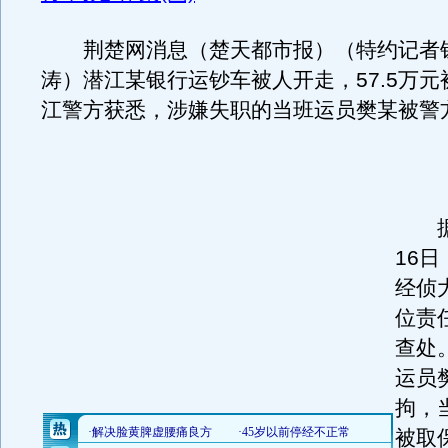
荆楚网消息（楚天都市报）（特约记者
涛）潜江某银行运钞车被人开走，57.5万
江警方获悉，涉嫌失职的当班运员樊某被警
据介
16
经侦
位责
查处
运员
拘，
被取