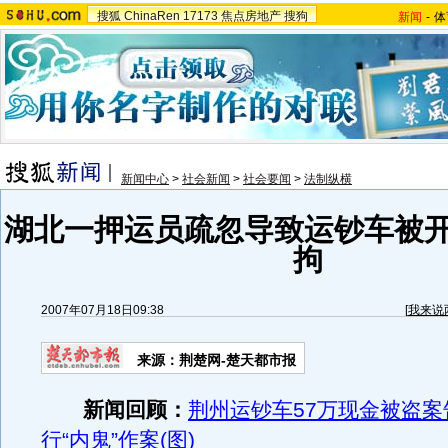
搜狐
ChinaRen
17173
焦点房地产
搜狗
新闻
-
体
新闻中心
>
社会新闻
>
社会要闻
>
法制纵横
湖北一押运员疏忽导致运钞车被开
拘
2007年07月18日09:38
[
我来说
来源：荆楚网-楚天都市报
新闻回顾：
荆州运钞车57万现金被盗案
行“内鬼”作案(图)