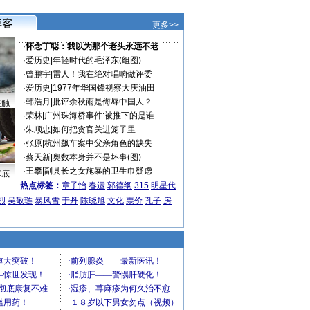
更多>>
·
怀念丁聪：我以为那个老头永远不老
·
爱历史
|
年轻时代的毛泽东(组图)
·
曾鹏宇
|
雷人！我在绝对唱响做评委
·
爱历史
|
1977年华国锋视察大庆油田
·
韩浩月
|
批评余秋雨是侮辱中国人？
接触
·
荣林
|
广州珠海桥事件:被推下的是谁
·
朱顺忠
|
如何把贪官关进笼子里
·
张原
|
杭州飙车案中父亲角色的缺失
·
蔡天新
|
奥数本身并不是坏事(图)
·
王攀
|
副县长之女施暴的卫生巾疑虑
车底
热点标签：
章子怡
春运
郭德纲
315
明星代
烈
吴敬琏
暴风雪
于丹
陈晓旭
文化
票价
孔子
房