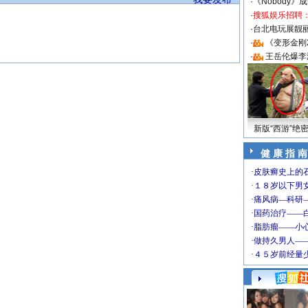
·
《Nobody》
·
搜狐娱乐招聘
·
台北电玩展靓丽S
·
《变形金刚
·
王岳伦爆李
新版“西游”绝
健 康 指 南