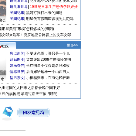
镜头看世界
|
克罗地亚公路赛上的洗车女郎
镜头看世界
|
19世纪日本生产恐怖孕妇娃娃
民间纪事
|
黑河打狗打出来的问题
民间纪事
|
明星代言假药应该视为共犯吗
聚会
秘那些美丽“床模”怎样炼成的(组图)
感女郎来洗车！克罗地亚公路赛上的洗车女郎
更多>>
焦点新闻
|
不要迷恋哥，哥只是一个鬼
贴贴图图
|
英媒评出2009年度搞怪发明
娱乐旮旯
|
当红明星不仅仅是名利双收
情感世界
|
后悔嫁给这样一个山西男人
型男索女
|
小糖精归来，在海边轻轻舞
口水
么出过国的人回来之后都会说中国不好
自己的旗袍照
暴雨过后天空依旧晴朗