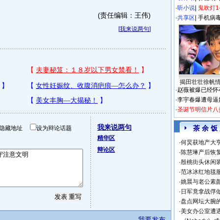
·
听小说
|
鬼吹灯1
(责任编辑：王伟)
·
共享区
|
手机病
[
我来说两句
]
揭田壮壮徐帆
·
赵薇被爆已经怀
·
李宇春爆遭母逼
·
圣诞节明信片八
我来说两句
茶 余 饭
隐藏地址
设为辩论话题
精华区
·
何炅获地产大亨
辩论区
·
陈慧琳产后恢复
·
殷桃街头休闲装
·
范冰冰红地毯
·
姚晨与老公素
·
日军竟拿战俘
·
盘点网坛大腕
·
美女办公室遭
我要发布