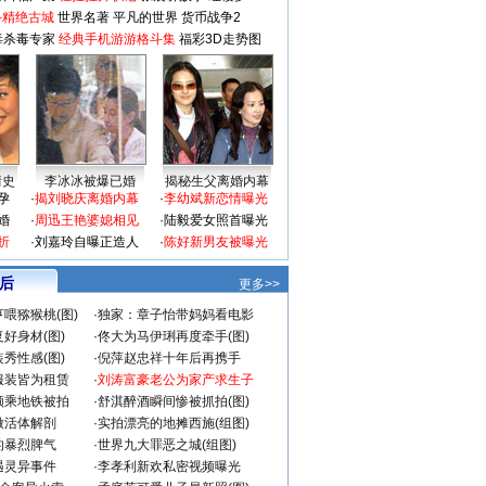
-精绝古城
世界名著
平凡的世界
货币战争2
毒杀毒专家
经典手机游游格斗集
福彩3D走势图
情史
李冰冰被爆已婚
揭秘生父离婚内幕
孕
·
揭刘晓庆离婚内幕
·
李幼斌新恋情曝光
婚
·
周迅王艳婆媳相见
·
陆毅爱女照首曝光
折
·
刘嘉玲自曝正造人
·
陈好新男友被曝光
 后
更多>>
喂猕猴桃(图)
·
独家：章子怡带妈妈看电影
好身材(图)
·
佟大为马伊琍再度牵手(图)
秀性感(图)
·
倪萍赵忠祥十年后再携手
服装皆为租赁
·
刘涛富豪老公为家产求生子
颜乘地铁被拍
·
舒淇醉酒瞬间惨被抓拍(图)
做活体解剖
·
实拍漂亮的地摊西施(组图)
的暴烈脾气
·
世界九大罪恶之城(组图)
遇灵异事件
·
李孝利新欢私密视频曝光