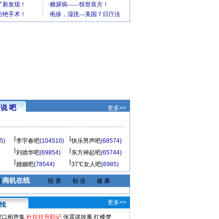
说 吧
更多>>
5)
李宇春吧
(104510)
快乐男声吧
(68574)
刘德华吧
(69854)
东方神起吧
(65744)
婚姻吧
(78544)
37℃女人吧
(6985)
商机在线
|
投 资
创 业
健 康
更多>>
对口相声集
杜拉拉升职记
张震讲故事
红楼梦