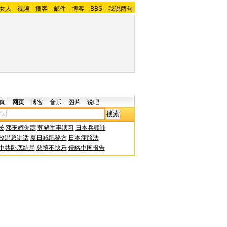
女人
-
视频
-
播客
-
邮件
-
博客
-
BBS
-
我说两句
闻
网页
博客
音乐
图片
说吧
长
邓玉娇失踪
朝鲜军事演习
日本兵赎罪
改温总讲话
夏日减肥秘方
日本瘦脸法
中共卧底结局
慈禧不快乐
侵略中国报告