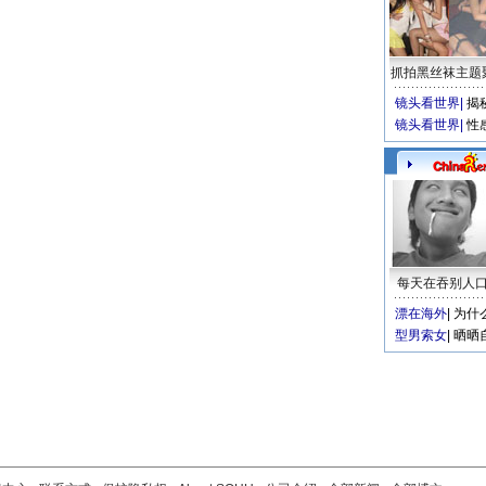
抓拍黑丝袜主题
镜头看世界
|
揭
镜头看世界
|
性
每天在吞别人
漂在海外
|
为什
型男索女
|
晒晒