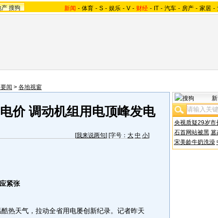
地产
搜狗
新闻
-
体育
-
S
-
娱乐
-
V
-
财经
-
IT
-
汽车
-
房产
-
家居
-
内要闻
>
各地视窗
新
购电价 调动机组用电顶峰发电
央视质疑29岁市
石首网站被黑
篡
[
我来说两句
] [字号：
大
中
小
]
宋美龄牛奶洗澡
应紧张
酷热天气，拉动全省用电屡创新纪录。记者昨天