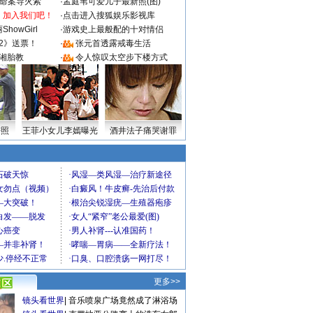
成命案导火索
·
孟庭苇可爱儿子最新照(图)
：加入我们吧！
·
点击进入搜狐娱乐影视库
howGirl
·
游戏史上最般配的十对情侣
2》送票！
·
张元首透露戒毒生活
湘胎教
·
令人惊叹太空步下楼方式
密照
王菲小女儿李嫣曝光
酒井法子痛哭谢罪
更多>>
镜头看世界
|
音乐喷泉广场竟然成了淋浴场