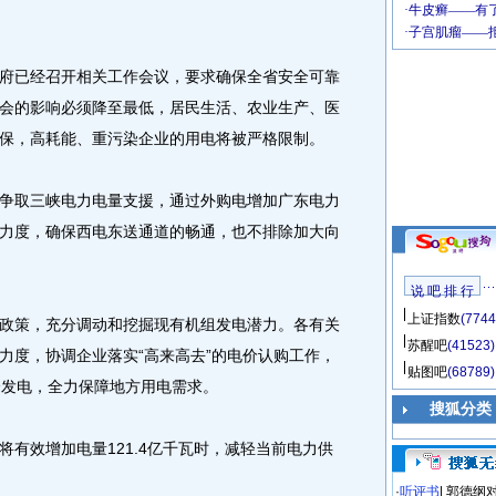
已经召开相关工作会议，要求确保全省安全可靠
会的影响必须降至最低，居民生活、农业生产、医
保，高耗能、重污染企业的用电将被严格限制。
取三峡电力电量支援，通过外购电增加广东电力
力度，确保西电东送通道的畅通，也不排除加大向
说 吧 排 行
上证指数
(7744
策，充分调动和挖掘现有机组发电潜力。各有关
苏醒吧
(41523)
力度，协调企业落实“高来高去”的电价认购工作，
贴图吧
(68789)
峰发电，全力保障地方用电需求。
搜狐分类
效增加电量121.4亿千瓦时，减轻当前电力供
·
听评书
|
郭德纲