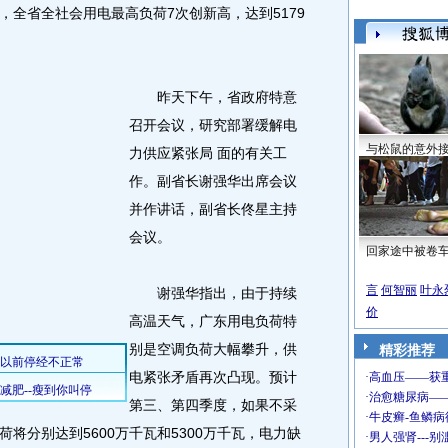
，全省全社会用电最高负荷7次创新高，达到5179
昨天下午，省政府特意
召开会议，研究部署缓解电
与松鼠的意外
力供应紧张局 面的有关工
作。副省长谢强华出席会议
并作讲话，副省长佟星主持
会议。
回家途中被卷
言
何智丽
叶永
谢强华指出，由于持续
价
高温天气，广东用电负荷特
别是空调负荷大幅攀升，供
精彩推荐
电紧张矛盾再次凸现。预计
第三、第四季度，如果不采
将分别达到5600万千瓦和5300万千瓦，电力缺