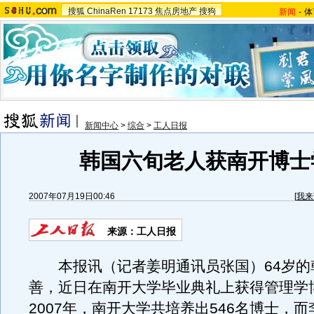
搜狐
ChinaRen
17173
焦点房地产
搜狗
新闻
-
体
新闻中心
>
综合
>
工人日报
韩国六旬老人获南开博士
2007年07月19日00:46
[
我来
来源：工人日报
本报讯（记者姜明通讯员张国）64岁的
善，近日在南开大学毕业典礼上获得管理学
2007年，南开大学共培养出546名博士，