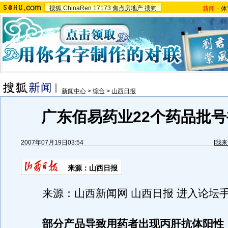
搜狐
ChinaRen
17173
焦点房地产
搜狗
新闻
-
体
新闻中心
>
综合
>
山西日报
广东佰易药业22个药品批
2007年07月19日03:54
[
我来
来源：山西日报
来源：山西新闻网 山西日报 进入论坛
部分产品导致用药者出现丙肝抗体阳性