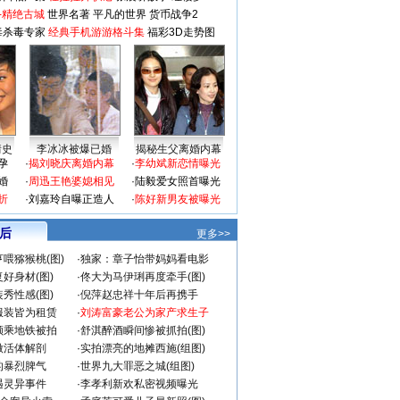
-精绝古城
世界名著
平凡的世界
货币战争2
毒杀毒专家
经典手机游游格斗集
福彩3D走势图
情史
李冰冰被爆已婚
揭秘生父离婚内幕
孕
·
揭刘晓庆离婚内幕
·
李幼斌新恋情曝光
婚
·
周迅王艳婆媳相见
·
陆毅爱女照首曝光
折
·
刘嘉玲自曝正造人
·
陈好新男友被曝光
 后
更多>>
喂猕猴桃(图)
·
独家：章子怡带妈妈看电影
好身材(图)
·
佟大为马伊琍再度牵手(图)
秀性感(图)
·
倪萍赵忠祥十年后再携手
服装皆为租赁
·
刘涛富豪老公为家产求生子
颜乘地铁被拍
·
舒淇醉酒瞬间惨被抓拍(图)
做活体解剖
·
实拍漂亮的地摊西施(组图)
的暴烈脾气
·
世界九大罪恶之城(组图)
遇灵异事件
·
李孝利新欢私密视频曝光