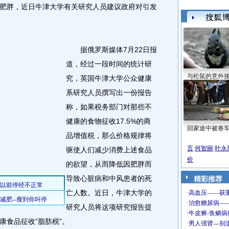
肥胖，近日牛津大学有关研究人员建议政府对引发
。
据俄罗斯媒体7月22日报
道，经过一段时间的统计研
与松鼠的意外
究，英国牛津大学公众健康
系研究人员撰写出一份报告
称，如果税务部门对那些不
健康的食物征收17.5%的商
回家途中被卷
品增值税，那么价格规律将
言
何智丽
叶永
驱使人们减少消费上述食品
价
的欲望，从而降低因肥胖而
导致心脏病和中风患者的死
精彩推荐
亡人数。近日，牛津大学的
研究人员将这项研究报告提
康食品征收“脂肪税”。