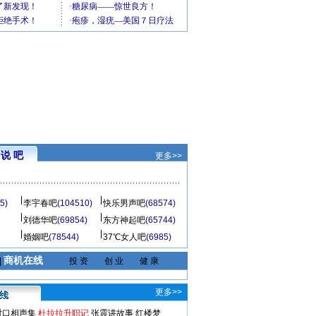
说 吧
更多>>
5)
李宇春吧
(104510)
快乐男声吧
(68574)
刘德华吧
(69854)
东方神起吧
(65744)
婚姻吧
(78544)
37℃女人吧
(6985)
商机在线
|
投 资
创 业
健 康
更多>>
对口相声集
杜拉拉升职记
张震讲故事
红楼梦