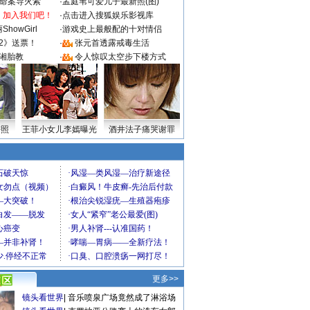
成命案导火索
·
孟庭苇可爱儿子最新照(图)
：加入我们吧！
·
点击进入搜狐娱乐影视库
howGirl
·
游戏史上最般配的十对情侣
2》送票！
·
张元首透露戒毒生活
湘胎教
·
令人惊叹太空步下楼方式
密照
王菲小女儿李嫣曝光
酒井法子痛哭谢罪
更多>>
镜头看世界
|
音乐喷泉广场竟然成了淋浴场