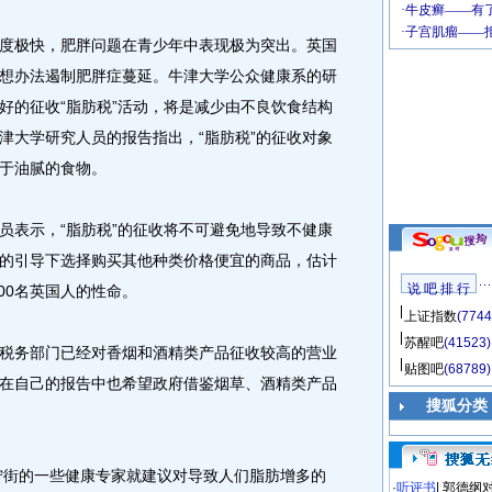
极快，肥胖问题在青少年中表现极为突出。英国
想办法遏制肥胖症蔓延。牛津大学公众健康系的研
好的征收“脂肪税”活动，将是减少由不良饮食结构
津大学研究人员的报告指出，“脂肪税”的征收对象
于油腻的食物。
表示，“脂肪税”的征收将不可避免地导致不健康
的引导下选择购买其他种类价格便宜的商品，估计
说 吧 排 行
00名英国人的性命。
上证指数
(7744
苏醒吧
(41523)
务部门已经对香烟和酒精类产品征收较高的营业
贴图吧
(68789)
在自己的报告中也希望政府借鉴烟草、酒精类产品
搜狐分类
宁街的一些健康专家就建议对导致人们脂肪增多的
·
听评书
|
郭德纲