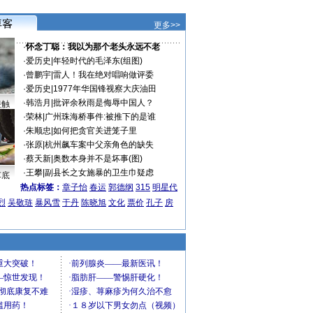
更多>>
·
怀念丁聪：我以为那个老头永远不老
·
爱历史
|
年轻时代的毛泽东(组图)
·
曾鹏宇
|
雷人！我在绝对唱响做评委
·
爱历史
|
1977年华国锋视察大庆油田
·
韩浩月
|
批评余秋雨是侮辱中国人？
接触
·
荣林
|
广州珠海桥事件:被推下的是谁
·
朱顺忠
|
如何把贪官关进笼子里
·
张原
|
杭州飙车案中父亲角色的缺失
·
蔡天新
|
奥数本身并不是坏事(图)
·
王攀
|
副县长之女施暴的卫生巾疑虑
车底
热点标签：
章子怡
春运
郭德纲
315
明星代
烈
吴敬琏
暴风雪
于丹
陈晓旭
文化
票价
孔子
房