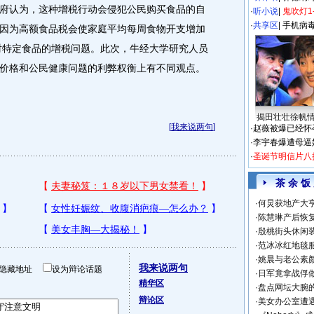
府认为，这种增税行动会侵犯公民购买食品的自
·
听小说
|
鬼吹灯1
·
共享区
|
手机病
因为高额食品税会使家庭平均每周食物开支增加
虑对特定食品的增税问题。此次，牛经大学研究人员
价格和公民健康问题的利弊权衡上有不同观点。
揭田壮壮徐帆
[
我来说两句
]
·
赵薇被爆已经怀
·
李宇春爆遭母逼
·
圣诞节明信片八
茶 余 饭
·
何炅获地产大亨
·
陈慧琳产后恢复
·
殷桃街头休闲装
·
范冰冰红地毯
·
姚晨与老公素
我来说两句
隐藏地址
设为辩论话题
·
日军竟拿战俘
精华区
·
盘点网坛大腕
辩论区
·
美女办公室遭