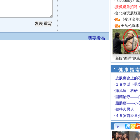
·
《Nobody》
·
搜狐娱乐招聘
·
台北电玩展靓丽S
·
《变形金刚
·
王岳伦爆李
我要发布
新版“西游”绝
健 康 指 南