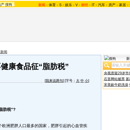
地产
搜狗
新闻
-
体育
-
S
-
娱乐
-
V
-
财经
-
IT
-
汽车
-
房产
-
家居
-
美新闻
新
健康食品征“脂肪税”
央视质疑29岁市
石首网站被黑
篡
[
我来说两句
] [字号：
大
中
小
]
宋美龄牛奶洗澡
肪税"?
欧洲肥胖人口最多的国家，肥胖引起的心血管疾