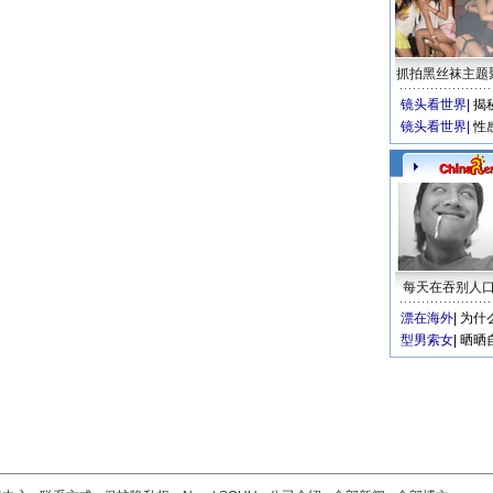
抓拍黑丝袜主题
镜头看世界
|
揭
镜头看世界
|
性
每天在吞别人
漂在海外
|
为什
型男索女
|
晒晒