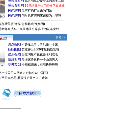
镜头看世界
|
克罗地亚公路赛上的洗车女郎
镜头看世界
|
19世纪日本生产恐怖孕妇娃娃
民间纪事
|
黑河打狗打出来的问题
民间纪事
|
明星代言假药应该视为共犯吗
聚会
秘那些美丽“床模”怎样炼成的(组图)
感女郎来洗车！克罗地亚公路赛上的洗车女郎
更多>>
焦点新闻
|
不要迷恋哥，哥只是一个鬼
贴贴图图
|
英媒评出2009年度搞怪发明
娱乐旮旯
|
当红明星不仅仅是名利双收
情感世界
|
后悔嫁给这样一个山西男人
型男索女
|
小糖精归来，在海边轻轻舞
口水
么出过国的人回来之后都会说中国不好
自己的旗袍照
暴雨过后天空依旧晴朗