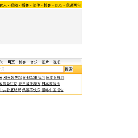
女人
-
视频
-
播客
-
邮件
-
博客
-
BBS
-
我说两句
闻
网页
博客
音乐
图片
说吧
长
邓玉娇失踪
朝鲜军事演习
日本兵赎罪
改温总讲话
夏日减肥秘方
日本瘦脸法
中共卧底结局
慈禧不快乐
侵略中国报告