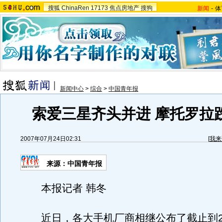
搜狐
ChinaRen
17173
焦点房地产
搜狗
新闻
-
体
新闻中心
>
综合
>
中国青年报
索爱三星齐头并进 摩托罗拉
2007年07月24日02:31
[
我来
来源：中国青年报
本报记者 韩冬
近日，各大手机厂商相继公布了截止到200