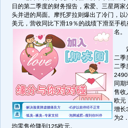
日的第二季度的财务报告，索爱、三星两家
头并进的局面。摩托罗拉则爆出了冷门，以净
美元，营收同比下滑19％的战绩下滑至手机
名。
索
二季
二季
24
同期
售收入
欧元
增长
为2
均零售价降到125欧元。