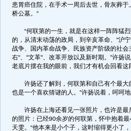
患胃癌住院，在手术一周后去世，骨灰葬于
桥公墓。”
“何联第的一生，就是在这样一阵阵猛烈
的，从清末动荡的政局，到辛亥革命、"沪宁
战争、国内革命战争、民族资产阶级的社会
右"、"文革"、改革开放以及新时期。”许扬说，
老底片摆在我的眼前，我们才有机会回看这
许扬还了解到，何联第和自己有个最大的
也是一个喜欢猜谜的人。”许扬说着，呵呵
许扬在上海还看见一张照片，也许是最
的照片：已经90余岁的何联第，怀中抱着最
天雯。“他本来是小个子，这时缩得更小了