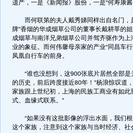
遗产，一是《新闻报》股份，一是“何寿康酱
而何联第的夫人戴秀娣同样出自名门，是
牌”香烟的华成烟草公司的董事长戴耕莘的
成烟草与南洋兄弟烟草公司并驾齐驱作为上
业的象征。而何伟馨母亲家的产业“同昌车行
凤凰自行车的前身。
“谁也没想到，这900张底片居然全部是
的历史，前后跨度接近80年！”杨浪惊叹道，
家族跟上世纪初，上海的民族工商业有如此
式、血缘式联系。”
“如果没有这批影像的浮出水面，我们根
这个家族，注意到这个家族与当时经济、社