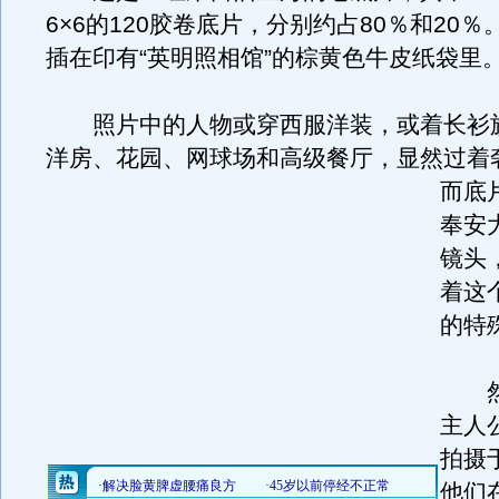
6×6的120胶卷底片，分别约占80％和20
插在印有“英明照相馆”的棕黄色牛皮纸袋里
照片中的人物或穿西服洋装，或着长衫
洋房、花园、网球场和高级餐厅，显然过着
而底
奉安
镜头
着这
的特
然
主人
拍摄
他们