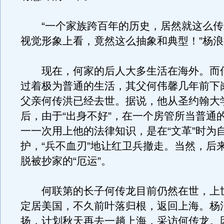
“一个家族跨百年的历史，居然就这么传
视觉形象上看，竟然这么抽象和典型！”杨
现在，何家的后人大多生活在海外。而
过着极为普通的生活，其父何伟馨几年前下
父亲何传洪已经去世。据说，他从圣约翰大
后，由于“出身不好”，在一个房管所当普通
一一次用上他的法律知识，是在“文革”时为
护，“兵不血刃”地让红卫兵撤走。当然，后
脱被抄家的“厄运”。
何联第的长子何传龙目前仍然在世，上世
定居美国，不久前叶落归根，返回上海。杨
扬，计划秋天再去一趟上海，采访何传龙。