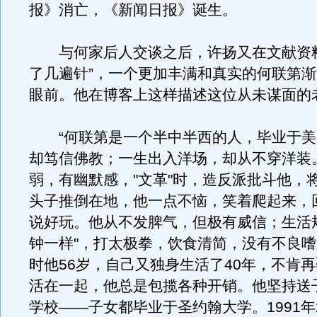
报》消亡，《新闻日报》诞生。
与何家后人交谈之后，许扬又在文献资料
了几遍针”，一个更加丰满和真实的何联第
眼前。他在博客上这样描述这位从未谋面的
“何联第是一个半中半西的人，毕业于美
却笃信佛教；一生出入洋场，却从不穿洋装
弱，有幽默感，"文革"时，造反派批斗他，将
头子推倒在地，他一点不恼，笑着爬起来，
说好玩。他从不发脾气，但极有威信；生活
钟一样"，打太极拳，饮食清简，没有不良
时他56岁，自己又独身生活了40年，不肯
活在一起，他总是包揽各种开销。他坚持送
学校——子女都毕业于圣约翰大学。1991年