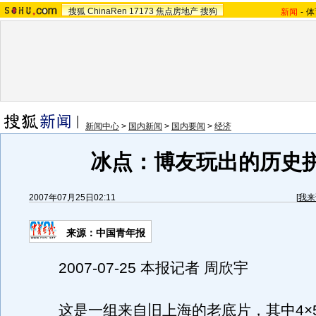
搜狐
ChinaRen
17173
焦点房地产
搜狗
新闻
-
体
新闻中心
>
国内新闻
>
国内要闻
>
经济
冰点：博友玩出的历史
2007年07月25日02:11
[
我来
来源：中国青年报
2007-07-25 本报记者 周欣宇
这是一组来自旧上海的老底片，其中4×