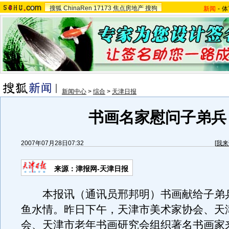
搜狐
ChinaRen
17173
焦点房地产
搜狗
新闻
-
体
新闻中心
>
综合
>
天津日报
书画名家慰问子弟兵
2007年07月28日07:32
[
我来
来源：津报网-天津日报
本报讯（通讯员邢邦明）书画献给子弟
鱼水情。昨日下午，天津市美术家协会、天
会、天津市老年书画研究会组织著名书画家