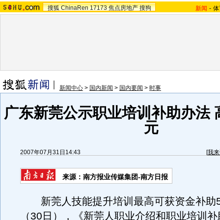
搜狐
ChinaRen
17173
焦点房地产
搜狗
新闻
-
体
新闻中心
>
国内新闻
>
国内要闻
>
时事
广东新莞公示职业培训补助办法 高
元
2007年07月31日14:43
[
我来
来源：南方报业传媒集团-南方日报
新莞人技能提升培训最高可获资金补助5
（30日），《新莞人职业介绍和职业培训补