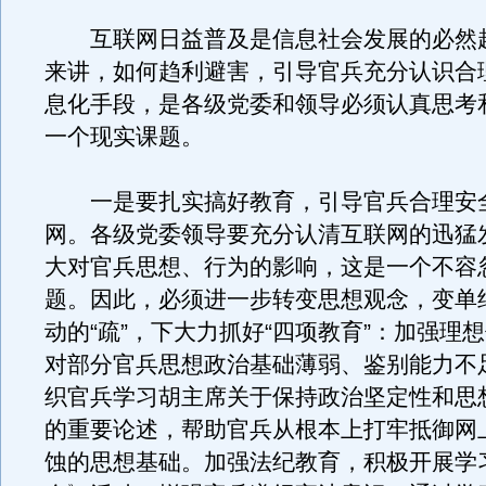
互联网日益普及是信息社会发展的必然
来讲，如何趋利避害，引导官兵充分认识合
息化手段，是各级党委和领导必须认真思考
一个现实课题。
一是要扎实搞好教育，引导官兵合理安
网。各级党委领导要充分认清互联网的迅猛
大对官兵思想、行为的影响，这是一个不容
题。因此，必须进一步转变思想观念，变单纯
动的“疏”，下大力抓好“四项教育”：加强理
对部分官兵思想政治基础薄弱、鉴别能力不
织官兵学习胡主席关于保持政治坚定性和思
的重要论述，帮助官兵从根本上打牢抵御网
蚀的思想基础。加强法纪教育，积极开展学