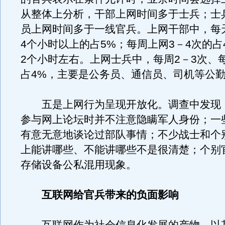
从整体上分析，干部上网时间多于士兵；士
员上网时间多于一线官兵。上网干部中，每
4个小时以上的占5%；每周上网3－4次的占
2个小时左右。上网士兵中，每周2－3次、
占4%，主要是公务员、通信员、司机等公
五是上网行为呈现开放化。调查中发现
参与网上论坛时并不注意隐瞒军人身份；一
有意无意地谈论过部队事情；不少战士和个
上能讲哪些、不能讲哪些不是很清楚；个别
存储设备公私混用现象。
互联网给官兵带来的负面影响