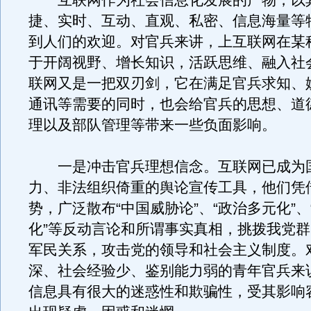
互联网作为社会信息化发展的产物，以
捷、实时、互动、直观、私密、信息海量等
到人们的欢迎。对官兵来讲，上互联网在某
于开阔视野、增长知识，活跃思维、融入社
联网又是一把双刃剑，它在满足官兵求知、
通讯等需要的同时，也会给官兵的思想、道
理以及部队管理等带来一些负面影响。
一是冲击官兵理想信念。互联网已成为
力、非法组织倚重的舆论宣传工具，他们凭
势，广泛散布“中国威胁论”、“政治多元化”、
化”等反动言论和所谓事实真相，挑拨我党
军民关系，攻击党的领导和社会主义制度。
深、社会经验少、鉴别能力弱的青年官兵来
信息具有很大的迷惑性和欺骗性，受其影响