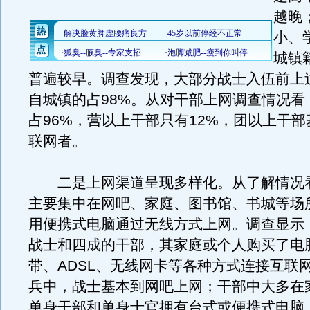
越晚
小、
城镇
普遍较早。调查发现，大部分战士入伍前上
自城镇的占98%。从对干部上网调查情况看
占96%，营以上干部只有12%，团以上干
联网者。
二是上网渠道呈现多样化。从了解情况
主要集中在网吧、家庭、图书馆、书城等场
用便携式电脑通过无线方式上网。调查显示
战士和四成的干部，其家庭或个人购买了电
带、ADSL、无线网卡等各种方式连接互联
兵中，战士基本到网吧上网；干部中大多在
单身干部和单身士官拥有台式或便携式电脑