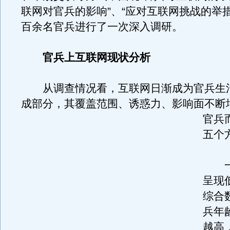
联网对官兵的影响”、“应对互联网挑战的举
百余名官兵进行了一次深入调研。
官兵上互联网现状分析
从调查情况看，互联网日渐成为官兵生
成部分，其覆盖范围、诱惑力、影响面不断
官兵
五个
一
呈现
综合
兵年
越高