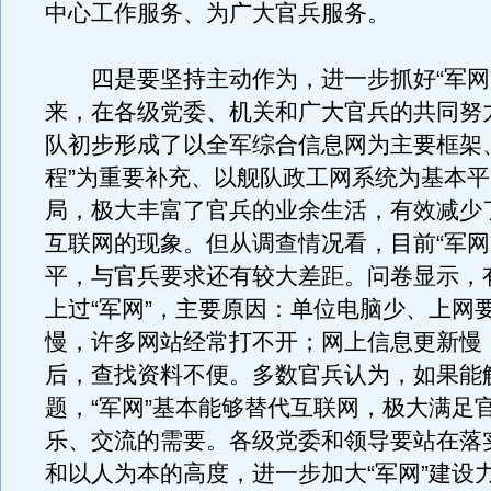
中心工作服务、为广大官兵服务。
四是要坚持主动作为，进一步抓好“军网
来，在各级党委、机关和广大官兵的共同努
队初步形成了以全军综合信息网为主要框架
程”为重要补充、以舰队政工网系统为基本
局，极大丰富了官兵的业余生活，有效减少
互联网的现象。但从调查情况看，目前“军网
平，与官兵要求还有较大差距。问卷显示，
上过“军网”，主要原因：单位电脑少、上网
慢，许多网站经常打不开；网上信息更新慢
后，查找资料不便。多数官兵认为，如果能
题，“军网”基本能够替代互联网，极大满足
乐、交流的需要。各级党委和领导要站在落
和以人为本的高度，进一步加大“军网”建设