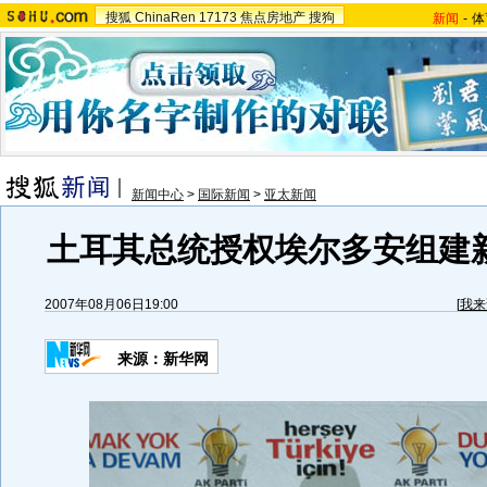
搜狐
ChinaRen
17173
焦点房地产
搜狗
新闻
-
体
新闻中心
>
国际新闻
>
亚太新闻
土耳其总统授权埃尔多安组建新
2007年08月06日19:00
[
我来
来源：新华网